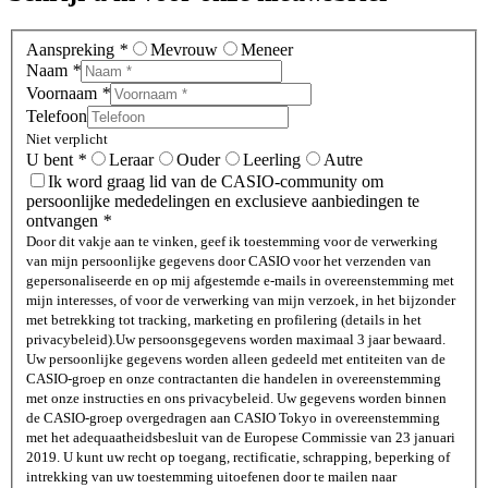
Aanspreking
*
Mevrouw
Meneer
Naam
*
Voornaam
*
Telefoon
Niet verplicht
U bent
*
Leraar
Ouder
Leerling
Autre
Ik word graag lid van de CASIO-community om
persoonlijke mededelingen en exclusieve aanbiedingen te
ontvangen
*
Door dit vakje aan te vinken, geef ik toestemming voor de verwerking
van mijn persoonlijke gegevens door CASIO voor het verzenden van
gepersonaliseerde en op mij afgestemde e-mails in overeenstemming met
mijn interesses, of voor de verwerking van mijn verzoek, in het bijzonder
met betrekking tot tracking, marketing en profilering (details in het
privacybeleid).
Uw persoonsgegevens worden maximaal 3 jaar bewaard.
Uw persoonlijke gegevens worden alleen gedeeld met entiteiten van de
CASIO-groep en onze contractanten die handelen in overeenstemming
met onze instructies en ons privacybeleid. Uw gegevens worden binnen
de CASIO-groep overgedragen aan CASIO Tokyo in overeenstemming
met het adequaatheidsbesluit van de Europese Commissie van 23 januari
2019. U kunt uw recht op toegang, rectificatie, schrapping, beperking of
intrekking van uw toestemming uitoefenen door te mailen naar