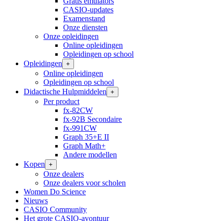
Gratis emulators
CASIO-updates
Examenstand
Onze diensten
Onze opleidingen
Online opleidingen
Opleidingen op school
Opleidingen
+
Online opleidingen
Opleidingen op school
Didactische Hulpmiddelen
+
Per product
fx-82CW
fx-92B Secondaire
fx-991CW
Graph 35+E II
Graph Math+
Andere modellen
Kopen
+
Onze dealers
Onze dealers voor scholen
Women Do Science
Nieuws
CASIO Community
Het grote CASIO-avontuur