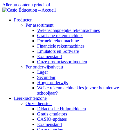
Aller au contenu principal
Producten
Per assortiment
Wetenschappelijke rekenmachines
Grafische rekenmachines
Formele rekenmachine
Financiele rekenmachines
Emulators en Software
Examenstand
Onze productassortimenten
Per onderwijsniveau
Lager
Secundair
Hoger onderwijs
Welke rekenmachine kies je voor het nieuwe
schooljaar?
Leerkrachtenzone
Onze diensten
Didactische Hulpmiddelen
Gratis emulators
CASIO-updates
Examenstand
Onze diensten