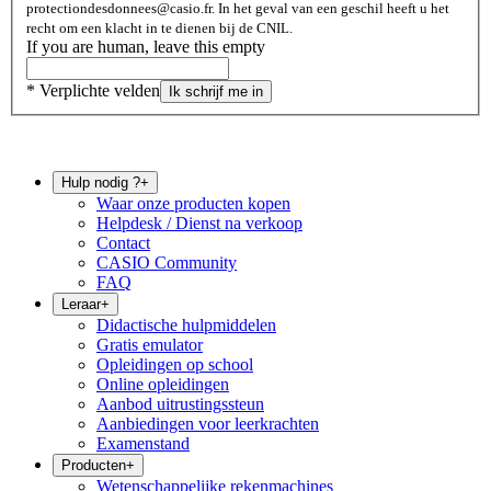
protectiondesdonnees@casio.fr. In het geval van een geschil heeft u het
recht om een ​​klacht in te dienen bij de CNIL.
If you are human, leave this empty
* Verplichte velden
Ik schrijf me in
Hulp nodig ?
+
Waar onze producten kopen
Helpdesk / Dienst na verkoop
Contact
CASIO Community
FAQ
Leraar
+
Didactische hulpmiddelen
Gratis emulator
Opleidingen op school
Online opleidingen
Aanbod uitrustingssteun
Aanbiedingen voor leerkrachten
Examenstand
Producten
+
Wetenschappelijke rekenmachines