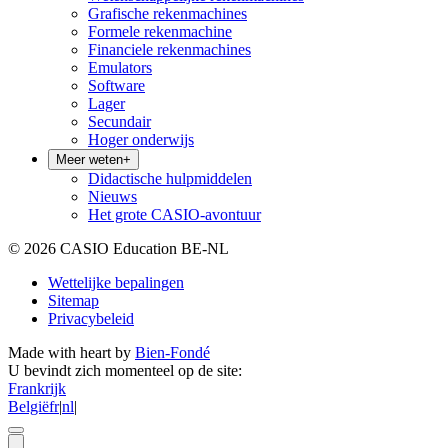
Grafische rekenmachines
Formele rekenmachine
Financiele rekenmachines
Emulators
Software
Lager
Secundair
Hoger onderwijs
Meer weten
+
Didactische hulpmiddelen
Nieuws
Het grote CASIO-avontuur
© 2026 CASIO Education BE-NL
Wettelijke bepalingen
Sitemap
Privacybeleid
Made with heart by
Bien-Fondé
U bevindt zich momenteel op de site:
Frankrijk
België
fr
|
nl
|