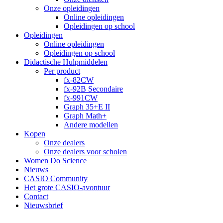
Onze opleidingen
Online opleidingen
Opleidingen op school
Opleidingen
Online opleidingen
Opleidingen op school
Didactische Hulpmiddelen
Per product
fx-82CW
fx-92B Secondaire
fx-991CW
Graph 35+E II
Graph Math+
Andere modellen
Kopen
Onze dealers
Onze dealers voor scholen
Women Do Science
Nieuws
CASIO Community
Het grote CASIO-avontuur
Contact
Nieuwsbrief