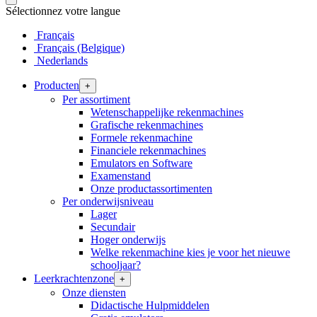
Sélectionnez votre langue
Français
Français (Belgique)
Nederlands
Producten
+
Per assortiment
Wetenschappelijke rekenmachines
Grafische rekenmachines
Formele rekenmachine
Financiele rekenmachines
Emulators en Software
Examenstand
Onze productassortimenten
Per onderwijsniveau
Lager
Secundair
Hoger onderwijs
Welke rekenmachine kies je voor het nieuwe
schooljaar?
Leerkrachtenzone
+
Onze diensten
Didactische Hulpmiddelen