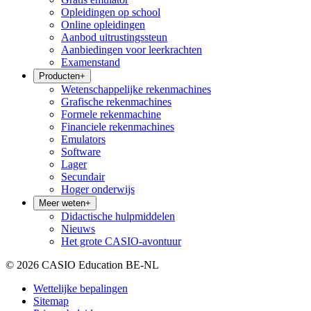
Opleidingen op school
Online opleidingen
Aanbod uitrustingssteun
Aanbiedingen voor leerkrachten
Examenstand
Producten
+
Wetenschappelijke rekenmachines
Grafische rekenmachines
Formele rekenmachine
Financiele rekenmachines
Emulators
Software
Lager
Secundair
Hoger onderwijs
Meer weten
+
Didactische hulpmiddelen
Nieuws
Het grote CASIO-avontuur
© 2026 CASIO Education BE-NL
Wettelijke bepalingen
Sitemap