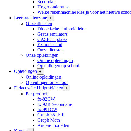
Secundair
Hoger onderwijs
Welke rekenmachine kies je voor het nieuwe schoo
Leerkrachtenzone
+
Onze diensten
Didactische Hulpmiddelen
Gratis emulators
CASIO-updates
Examenstand
Onze diensten
Onze opleidingen
Online opleidingen
Opleidingen op school
Opleidingen
+
Online opleidingen
Opleidingen op school
Didactische Hulpmiddelen
+
Per product
fx-82CW
fx-92B Secondaire
fx-991CW
Graph 35+E II
Graph Math+
Andere modellen
Kopen