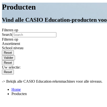
Producten
Vind alle CASIO Education-producten voor
Filteren op
Search
Filteren op
Assortiment
School niveau
Valider
Reset
Uw selectie:
Reset
-> Bekijk alle CASIO Education-rekenmachines voor alle niveaus.
Home
Producten