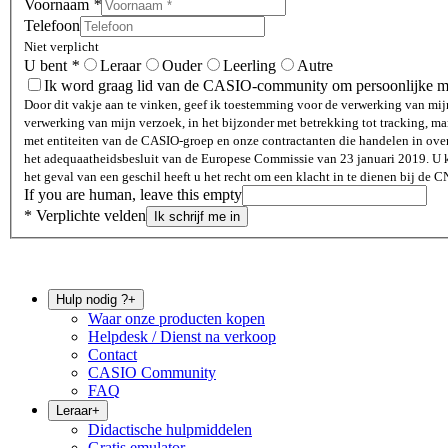
Voornaam
*
Telefoon
Niet verplicht
U bent
*
Leraar
Ouder
Leerling
Autre
Ik word graag lid van de CASIO-community om persoonlijke m
Door dit vakje aan te vinken, geef ik toestemming voor de verwerking van mi
verwerking van mijn verzoek, in het bijzonder met betrekking tot tracking, mark
met entiteiten van de CASIO-groep en onze contractanten die handelen in o
het adequaatheidsbesluit van de Europese Commissie van 23 januari 2019. U ku
het geval van een geschil heeft u het recht om een ​​klacht in te dienen bij de C
If you are human, leave this empty
* Verplichte velden
Ik schrijf me in
Hulp nodig ?
+
Waar onze producten kopen
Helpdesk / Dienst na verkoop
Contact
CASIO Community
FAQ
Leraar
+
Didactische hulpmiddelen
Gratis emulator