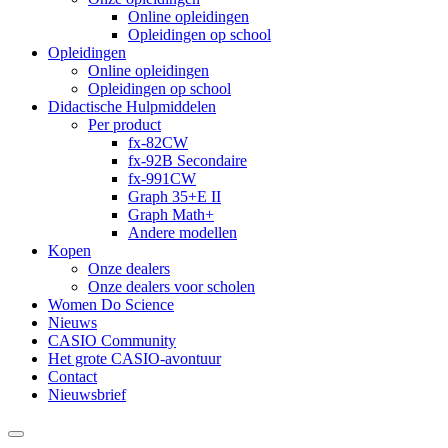
Online opleidingen
Opleidingen op school
Opleidingen
Online opleidingen
Opleidingen op school
Didactische Hulpmiddelen
Per product
fx-82CW
fx-92B Secondaire
fx-991CW
Graph 35+E II
Graph Math+
Andere modellen
Kopen
Onze dealers
Onze dealers voor scholen
Women Do Science
Nieuws
CASIO Community
Het grote CASIO-avontuur
Contact
Nieuwsbrief