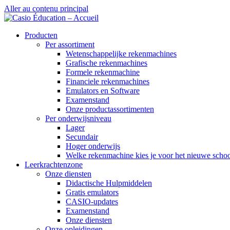
Aller au contenu principal
Producten
Per assortiment
Wetenschappelijke rekenmachines
Grafische rekenmachines
Formele rekenmachine
Financiele rekenmachines
Emulators en Software
Examenstand
Onze productassortimenten
Per onderwijsniveau
Lager
Secundair
Hoger onderwijs
Welke rekenmachine kies je voor het nieuwe schoo
Leerkrachtenzone
Onze diensten
Didactische Hulpmiddelen
Gratis emulators
CASIO-updates
Examenstand
Onze diensten
Onze opleidingen