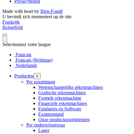
Privacybeleid
Made with heart by
Bien-Fondé
U bevindt zich momenteel op de site:
Frankrijk
België
fr
|
nl
|
Sélectionnez votre langue
Français
Français (Belgique)
Nederlands
Producten
+
Per assortiment
Wetenschappelijke rekenmachines
Grafische rekenmachines
Formele rekenmachine
Financiele rekenmachines
Emulators en Software
Examenstand
Onze productassortimenten
Per onderwijsniveau
Lager