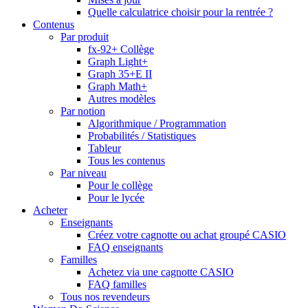
Quelle calculatrice choisir pour la rentrée ?
Contenus
Par produit
fx-92+ Collège
Graph Light+
Graph 35+E II
Graph Math+
Autres modèles
Par notion
Algorithmique / Programmation
Probabilités / Statistiques
Tableur
Tous les contenus
Par niveau
Pour le collège
Pour le lycée
Acheter
Enseignants
Créez votre cagnotte ou achat groupé CASIO
FAQ enseignants
Familles
Achetez via une cagnotte CASIO
FAQ familles
Tous nos revendeurs