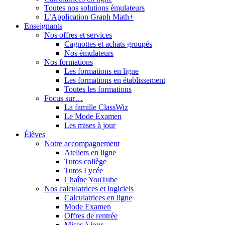
Toutes nos solutions émulateurs
L’Application Graph Math+
Enseignants
Nos offres et services
Cagnottes et achats groupés
Nos émulateurs
Nos formations
Les formations en ligne
Les formations en établissement
Toutes les formations
Focus sur…
La famille ClassWiz
Le Mode Examen
Les mises à jour
Élèves
Notre accompagnement
Ateliers en ligne
Tutos collège
Tutos Lycée
Chaîne YouTube
Nos calculatrices et logiciels
Calculatrices en ligne
Mode Examen
Offres de rentrée
Mises à jour