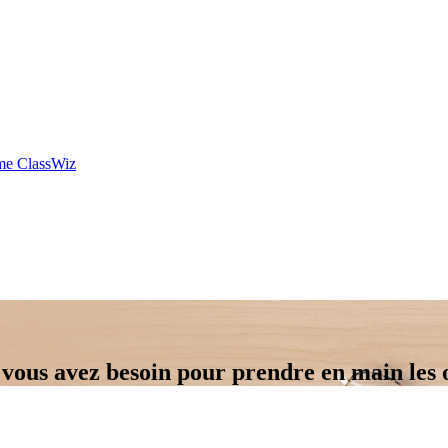
mme ClassWiz
 vous avez besoin pour prendre en main les