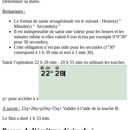
Déterminer sa durée.
Remarques :
Le format de saisie sexagésimale est le suivant : Heure(s) °
Minute(s) ° Seconde(s) °
Il est indispensable de saisir une valeur pour les heures et les
minutes même si elles valent 0 (on écrira par exemple 0°0°30°
pour 30 secondes).
Cette obligation n’est pas utile pour les secondes (1°30°
correspond à 1 h 30 min et non à 1 min 30).
Saisir l’opération 22 h 28 min - 20 h 55 min en utilisant les touches
q
+
pour accéder à
x
A savoir :
22
q
+28
q
+p20
q
+55
q
+
Valider à l’aide de la touche
B
.
Le film a duré 1 h 33 min.