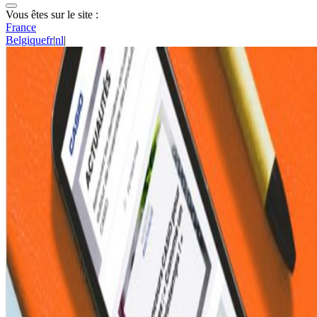
Vous êtes sur le site :
France
Belgique
fr
|
nl
|