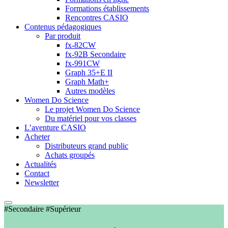
Formations établissements
Rencontres CASIO
Contenus pédagogiques
Par produit
fx-82CW
fx-92B Secondaire
fx-991CW
Graph 35+E II
Graph Math+
Autres modèles
Women Do Science
Le projet Women Do Science
Du matériel pour vos classes
L’aventure CASIO
Acheter
Distributeurs grand public
Achats groupés
Actualités
Contact
Newsletter
#Secondaire #Supérieur