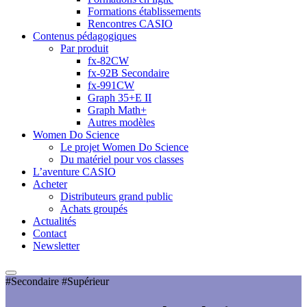
Formations établissements
Rencontres CASIO
Contenus pédagogiques
Par produit
fx-82CW
fx-92B Secondaire
fx-991CW
Graph 35+E II
Graph Math+
Autres modèles
Women Do Science
Le projet Women Do Science
Du matériel pour vos classes
L’aventure CASIO
Acheter
Distributeurs grand public
Achats groupés
Actualités
Contact
Newsletter
#Secondaire #Supérieur