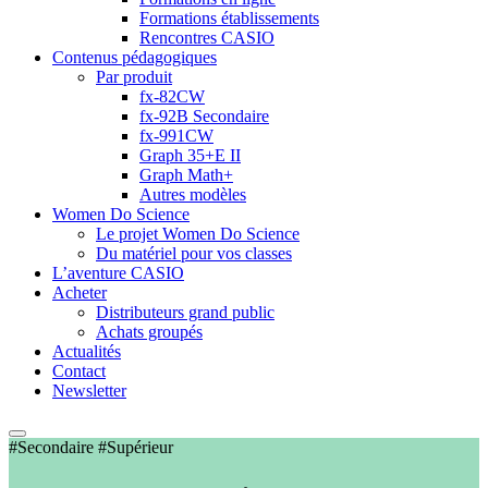
Formations établissements
Rencontres CASIO
Contenus pédagogiques
Par produit
fx-82CW
fx-92B Secondaire
fx-991CW
Graph 35+E II
Graph Math+
Autres modèles
Women Do Science
Le projet Women Do Science
Du matériel pour vos classes
L’aventure CASIO
Acheter
Distributeurs grand public
Achats groupés
Actualités
Contact
Newsletter
#Secondaire #Supérieur