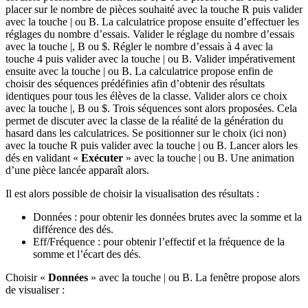
placer sur le nombre de pièces souhaité avec la touche
R
puis valider
avec la touche
|
ou
B
. La calculatrice propose ensuite d’effectuer les
réglages du nombre d’essais. Valider le réglage du nombre d’essais
avec la touche
|
,
B
ou
$
. Régler le nombre d’essais à 4 avec la
touche
4
puis valider avec la touche
|
ou
B
. Valider impérativement
ensuite avec la touche
|
ou
B
. La calculatrice propose enfin de
choisir des séquences prédéfinies afin d’obtenir des résultats
identiques pour tous les élèves de la classe. Valider alors ce choix
avec la touche
|
,
B
ou
$
. Trois séquences sont alors proposées. Cela
permet de discuter avec la classe de la réalité de la génération du
hasard dans les calculatrices. Se positionner sur le choix (ici non)
avec la touche
R
puis valider avec la touche
|
ou
B
. Lancer alors les
dés en validant «
Exécuter
» avec la touche
|
ou
B
. Une animation
d’une pièce lancée apparaît alors.
Il est alors possible de choisir la visualisation des résultats :
Données : pour obtenir les données brutes avec la somme et la
différence des dés.
Eff/Fréquence : pour obtenir l’effectif et la fréquence de la
somme et l’écart des dés.
Choisir «
Données
» avec la touche
|
ou
B
. La fenêtre propose alors
de visualiser :