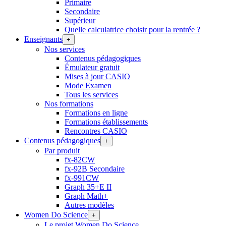
Primaire
Secondaire
Supérieur
Quelle calculatrice choisir pour la rentrée ?
Enseignants
+
Nos services
Contenus pédagogiques
Émulateur gratuit
Mises à jour CASIO
Mode Examen
Tous les services
Nos formations
Formations en ligne
Formations établissements
Rencontres CASIO
Contenus pédagogiques
+
Par produit
fx-82CW
fx-92B Secondaire
fx-991CW
Graph 35+E II
Graph Math+
Autres modèles
Women Do Science
+
Le projet Women Do Science