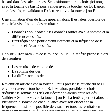
hasard dans les calculatrices. Se positionner sur le choix (ici non)
avec la touche du bas
R
puis valider avec la touche
|
ou
B
. Lancer
alors les dés, en validant «
Exécuter
» avec la touche
|
ou
B
.
Une animation d’un dé lancé apparaît alors. Il est alors possible de
choisir la visualisation des résultats :
Données : pour obtenir les données brutes avec la somme et la
différence des dés.
Eff/Fréquence : pour obtenir l’effectif et la fréquence de la
somme et l’écart des dés.
Choisir «
Données
» avec la touche
|
ou
B
. La fenêtre propose alors
de visualiser :
Les résultats de chaque dé.
La somme des dés.
La différence des dés.
Revenir en arrière avec la touche
`
, puis presser la touche du bas
R
et valider avec la touche
|
ou
B
. Il est alors possible de choisir
d’étudier la somme des dés ou l’écart de valeurs entre les dés.
Valider « Somme » avec la touche
|
ou
B
. La fenêtre permet alors de
visualiser la somme de chaque lancé avec son effectif et sa
fréquence. Il est alors possible de visualiser tous les résultats en
voyageant parmi eux, à l’aide des touches
E
et
R
. Pour visualiser