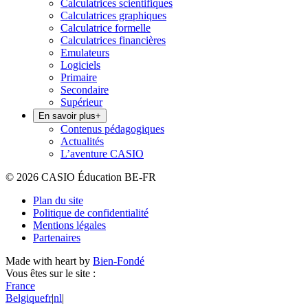
Calculatrices scientifiques
Calculatrices graphiques
Calculatrice formelle
Calculatrices financières
Emulateurs
Logiciels
Primaire
Secondaire
Supérieur
En savoir plus
+
Contenus pédagogiques
Actualités
L’aventure CASIO
© 2026 CASIO Éducation BE-FR
Plan du site
Politique de confidentialité
Mentions légales
Partenaires
Made with heart by
Bien-Fondé
Vous êtes sur le site :
France
Belgique
fr
|
nl
|