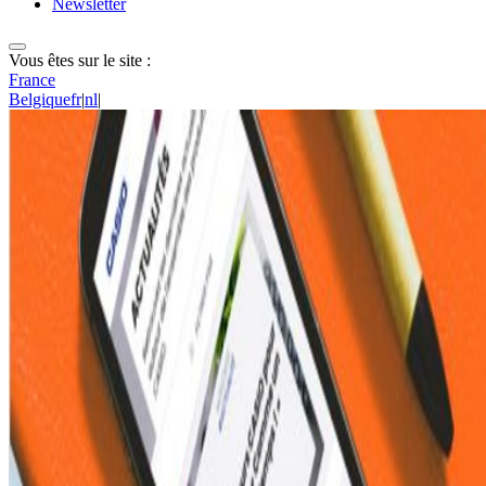
Newsletter
Vous êtes sur le site :
France
Belgique
fr
|
nl
|