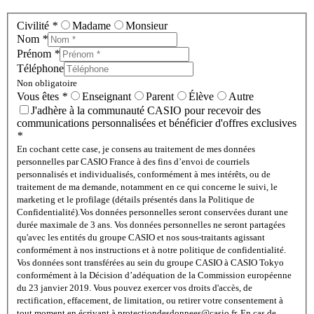
Civilité
*
Madame
Monsieur
Nom
*
Prénom
*
Téléphone
Non obligatoire
Vous êtes
*
Enseignant
Parent
Élève
Autre
J'adhère à la communauté CASIO pour recevoir des
communications personnalisées et bénéficier d'offres exclusives
*
En cochant cette case, je consens au traitement de mes données
personnelles par CASIO France à des fins d’envoi de courriels
personnalisés et individualisés, conformément à mes intérêts, ou de
traitement de ma demande, notamment en ce qui concerne le suivi, le
marketing et le profilage (détails présentés dans la Politique de
Confidentialité).
Vos données personnelles seront conservées durant une
durée maximale de 3 ans. Vos données personnelles ne seront partagées
qu'avec les entités du groupe CASIO et nos sous-traitants agissant
conformément à nos instructions et à notre politique de confidentialité.
Vos données sont transférées au sein du groupe CASIO à CASIO Tokyo
conformément à la Décision d’adéquation de la Commission européenne
du 23 janvier 2019. Vous pouvez exercer vos droits d'accès, de
rectification, effacement, de limitation, ou retirer votre consentement à
tout moment en écrivant à protectiondesdonnees@casio.fr. En cas de