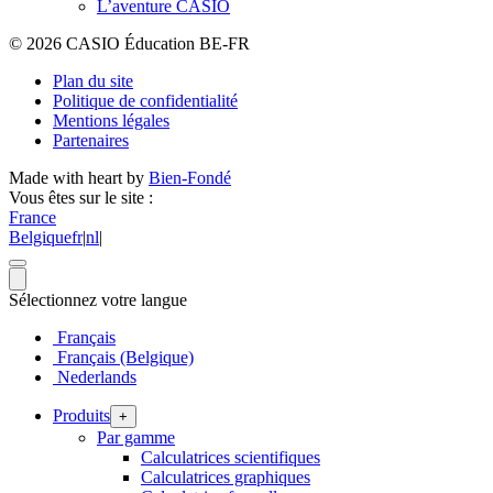
L’aventure CASIO
© 2026 CASIO Éducation BE-FR
Plan du site
Politique de confidentialité
Mentions légales
Partenaires
Made with heart by
Bien-Fondé
Vous êtes sur le site :
France
Belgique
fr
|
nl
|
Sélectionnez votre langue
Français
Français (Belgique)
Nederlands
Produits
+
Par gamme
Calculatrices scientifiques
Calculatrices graphiques