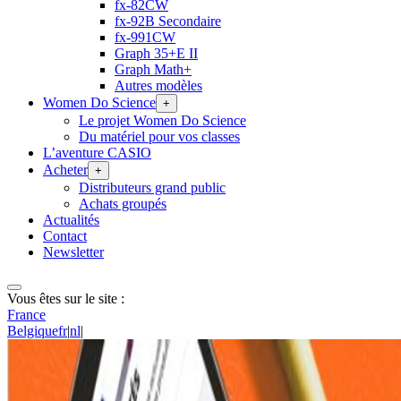
fx-82CW
fx-92B Secondaire
fx-991CW
Graph 35+E II
Graph Math+
Autres modèles
Women Do Science
+
Le projet Women Do Science
Du matériel pour vos classes
L’aventure CASIO
Acheter
+
Distributeurs grand public
Achats groupés
Actualités
Contact
Newsletter
Vous êtes sur le site :
France
Belgique
fr
|
nl
|