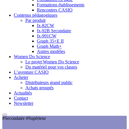
Formations établissements
Rencontres CASIO
Contenus pédagogiques
Par produit
fx-82CW
fx-92B Secondaire
fx-991CW
Graph 35+E II
Graph Math+
Autres modèles
Women Do Science
Le projet Women Do Science
Du matériel pour vos classes
L’aventure CASIO
Acheter
Distributeurs grand public
Achats groupés
Actualités
Contact
Newsletter
#Secondaire #Supérieur