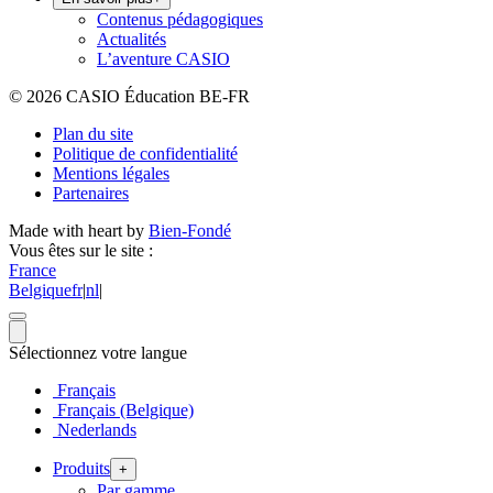
Contenus pédagogiques
Actualités
L’aventure CASIO
© 2026 CASIO Éducation BE-FR
Plan du site
Politique de confidentialité
Mentions légales
Partenaires
Made with heart by
Bien-Fondé
Vous êtes sur le site :
France
Belgique
fr
|
nl
|
Sélectionnez votre langue
Français
Français (Belgique)
Nederlands
Produits
+
Par gamme