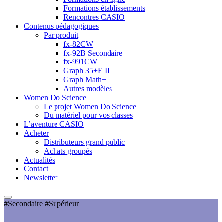
Formations établissements
Rencontres CASIO
Contenus pédagogiques
Par produit
fx-82CW
fx-92B Secondaire
fx-991CW
Graph 35+E II
Graph Math+
Autres modèles
Women Do Science
Le projet Women Do Science
Du matériel pour vos classes
L’aventure CASIO
Acheter
Distributeurs grand public
Achats groupés
Actualités
Contact
Newsletter
#Secondaire #Supérieur