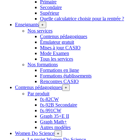
Primaire
Secondaire
Supérieur
Quelle calculatrice choisir pour la rentrée ?
Enseignants
+
Nos services
Contenus pédagogiques
Émulateur gratuit
Mises à jour CASIO
Mode Examen
Tous les services
Nos formations
Formations en ligne
Formations établissements
Rencontres CASIO
Contenus pédagogiques
+
Par produit
fx-82CW
fx-92B Secondaire
fx-991CW
Graph 35+E II
Graph Math+
Autres modèles
Women Do Science
+
Le projet Women Do Science