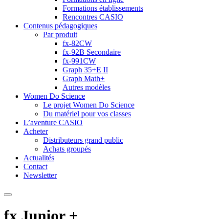
Formations établissements
Rencontres CASIO
Contenus pédagogiques
Par produit
fx-82CW
fx-92B Secondaire
fx-991CW
Graph 35+E II
Graph Math+
Autres modèles
Women Do Science
Le projet Women Do Science
Du matériel pour vos classes
L’aventure CASIO
Acheter
Distributeurs grand public
Achats groupés
Actualités
Contact
Newsletter
fx Junior +