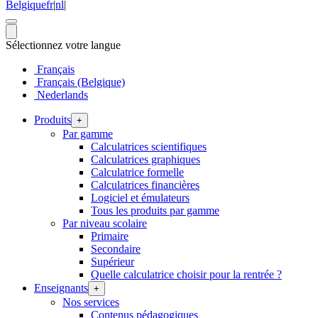
Belgique
fr
|
nl
|
Sélectionnez votre langue
Français
Français (Belgique)
Nederlands
Produits
+
Par gamme
Calculatrices scientifiques
Calculatrices graphiques
Calculatrice formelle
Calculatrices financières
Logiciel et émulateurs
Tous les produits par gamme
Par niveau scolaire
Primaire
Secondaire
Supérieur
Quelle calculatrice choisir pour la rentrée ?
Enseignants
+
Nos services
Contenus pédagogiques