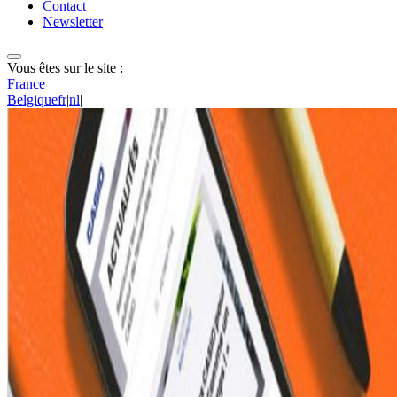
Contact
Newsletter
Vous êtes sur le site :
France
Belgique
fr
|
nl
|