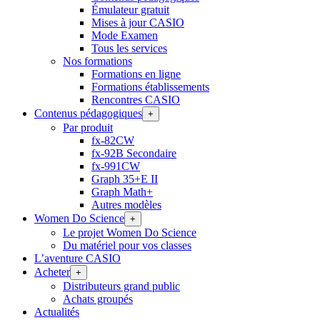
Émulateur gratuit
Mises à jour CASIO
Mode Examen
Tous les services
Nos formations
Formations en ligne
Formations établissements
Rencontres CASIO
Contenus pédagogiques
+
Par produit
fx-82CW
fx-92B Secondaire
fx-991CW
Graph 35+E II
Graph Math+
Autres modèles
Women Do Science
+
Le projet Women Do Science
Du matériel pour vos classes
L’aventure CASIO
Acheter
+
Distributeurs grand public
Achats groupés
Actualités