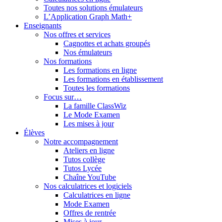
Toutes nos solutions émulateurs
L’Application Graph Math+
Enseignants
Nos offres et services
Cagnottes et achats groupés
Nos émulateurs
Nos formations
Les formations en ligne
Les formations en établissement
Toutes les formations
Focus sur…
La famille ClassWiz
Le Mode Examen
Les mises à jour
Élèves
Notre accompagnement
Ateliers en ligne
Tutos collège
Tutos Lycée
Chaîne YouTube
Nos calculatrices et logiciels
Calculatrices en ligne
Mode Examen
Offres de rentrée
Mises à jour