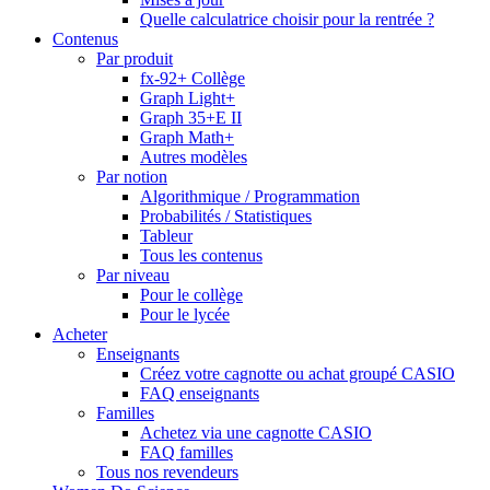
Quelle calculatrice choisir pour la rentrée ?
Contenus
Par produit
fx-92+ Collège
Graph Light+
Graph 35+E II
Graph Math+
Autres modèles
Par notion
Algorithmique / Programmation
Probabilités / Statistiques
Tableur
Tous les contenus
Par niveau
Pour le collège
Pour le lycée
Acheter
Enseignants
Créez votre cagnotte ou achat groupé CASIO
FAQ enseignants
Familles
Achetez via une cagnotte CASIO
FAQ familles
Tous nos revendeurs