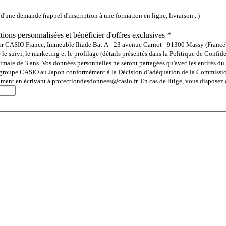
'une demande (rappel d'inscription à une formation en ligne, livraison...)
ns personnalisées et bénéficier d'offres exclusives
*
ar CASIO France, Immeuble Iliade Bat A - 23 avenue Carnot - 91300 Massy (France) 
 suivi, le marketing et le profilage (détails présentés dans la Politique de Confiden
male de 3 ans. Vos données personnelles ne seront partagées qu'avec les entités du
n du groupe CASIO au Japon conformément à la Décision d’adéquation de la Commissi
moment en écrivant à protectiondesdonnees@casio.fr. En cas de litige, vous disposez