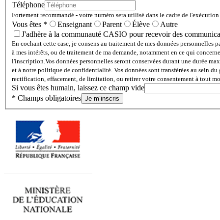
Téléphone
Fortement recommandé - votre numéro sera utilisé dans le cadre de l'exécution d
Vous êtes
*
Enseignant
Parent
Élève
Autre
J'adhère à la communauté CASIO pour recevoir des communicatio
En cochant cette case, je consens au traitement de mes données personnelles p
à mes intérêts, ou de traitement de ma demande, notamment en ce qui concerne le
l'inscription.
Vos données personnelles seront conservées durant une durée maxi
et à notre politique de confidentialité. Vos données sont transférées au sei
rectification, effacement, de limitation, ou retirer votre consentement à tout 
Si vous êtes humain, laissez ce champ vide
* Champs obligatoires
Je m’inscris