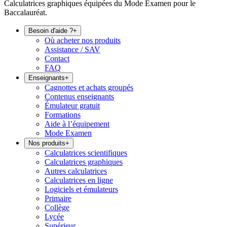
Calculatrices graphiques équipées du Mode Examen pour le
Baccalauréat.
Besoin d'aide ?
+
Où acheter nos produits
Assistance / SAV
Contact
FAQ
Enseignants
+
Cagnottes et achats groupés
Contenus enseignants
Émulateur gratuit
Formations
Aide à l’équipement
Mode Examen
Nos produits
+
Calculatrices scientifiques
Calculatrices graphiques
Autres calculatrices
Calculatrices en ligne
Logiciels et émulateurs
Primaire
Collège
Lycée
Supérieur