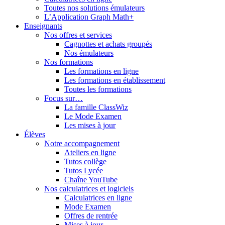
Toutes nos solutions émulateurs
L’Application Graph Math+
Enseignants
Nos offres et services
Cagnottes et achats groupés
Nos émulateurs
Nos formations
Les formations en ligne
Les formations en établissement
Toutes les formations
Focus sur…
La famille ClassWiz
Le Mode Examen
Les mises à jour
Élèves
Notre accompagnement
Ateliers en ligne
Tutos collège
Tutos Lycée
Chaîne YouTube
Nos calculatrices et logiciels
Calculatrices en ligne
Mode Examen
Offres de rentrée
Mises à jour