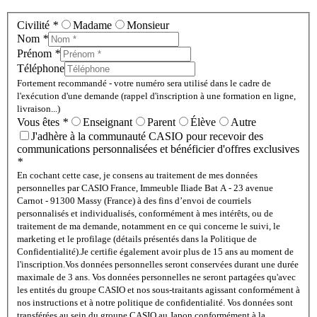
Civilité
*
Madame
Monsieur
Nom
*
Prénom
*
Téléphone
Fortement recommandé - votre numéro sera utilisé dans le cadre de
l'exécution d'une demande (rappel d'inscription à une formation en ligne,
livraison...)
Vous êtes
*
Enseignant
Parent
Élève
Autre
J'adhère à la communauté CASIO pour recevoir des
communications personnalisées et bénéficier d'offres exclusives
*
En cochant cette case, je consens au traitement de mes données
personnelles par CASIO France, Immeuble Iliade Bat A - 23 avenue
Carnot - 91300 Massy (France) à des fins d’envoi de courriels
personnalisés et individualisés, conformément à mes intérêts, ou de
traitement de ma demande, notamment en ce qui concerne le suivi, le
marketing et le profilage (détails présentés dans la Politique de
Confidentialité).
Je certifie également avoir plus de 15 ans au moment de
l'inscription.
Vos données personnelles seront conservées durant une durée
maximale de 3 ans. Vos données personnelles ne seront partagées qu'avec
les entités du groupe CASIO et nos sous-traitants agissant conformément à
nos instructions et à notre politique de confidentialité. Vos données sont
transférées au sein du groupe CASIO au Japon conformément à la