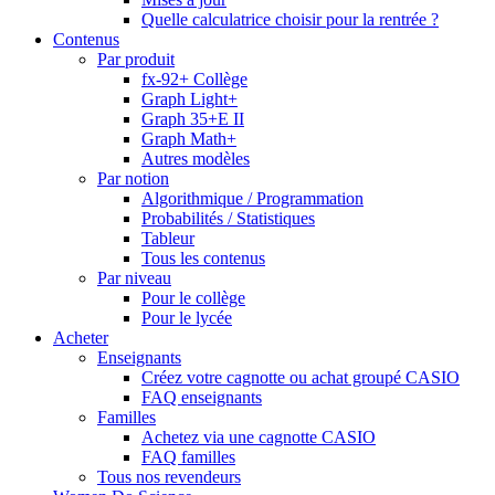
Quelle calculatrice choisir pour la rentrée ?
Contenus
Par produit
fx-92+ Collège
Graph Light+
Graph 35+E II
Graph Math+
Autres modèles
Par notion
Algorithmique / Programmation
Probabilités / Statistiques
Tableur
Tous les contenus
Par niveau
Pour le collège
Pour le lycée
Acheter
Enseignants
Créez votre cagnotte ou achat groupé CASIO
FAQ enseignants
Familles
Achetez via une cagnotte CASIO
FAQ familles
Tous nos revendeurs