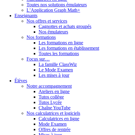
Toutes nos solutions émulateurs
L’Application Graph Math+
Enseignants
Nos offres et services
Cagnottes et achats groupés
Nos émulateurs
Nos formations
Les formations en ligne
Les formations en établissement
Toutes les formations
Focus sur…
La famille ClassWiz
Le Mode Examen
Les mises à jour
Élèves
Notre accompagnement
Ateliers en ligne
Tutos collège
Tutos Lycée
Chaîne YouTube
Nos calculatrices et logiciels
Calculatrices en ligne
Mode Examen
Offres de rentrée
Mises à jour