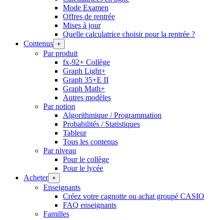
Mode Examen
Offres de rentrée
Mises à jour
Quelle calculatrice choisir pour la rentrée ?
Contenus
+
Par produit
fx-92+ Collège
Graph Light+
Graph 35+E II
Graph Math+
Autres modèles
Par notion
Algorithmique / Programmation
Probabilités / Statistiques
Tableur
Tous les contenus
Par niveau
Pour le collège
Pour le lycée
Acheter
+
Enseignants
Créez votre cagnotte ou achat groupé CASIO
FAQ enseignants
Familles