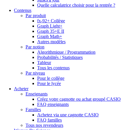
Quelle calculatrice choisir pour la rentrée ?
Contenus
Par produit
fx-92+ Collège
Graph Light+
Graph 35+E II
Graph Math+
Autres modèles
Par notion
Algorithmique / Programmation
Probabilités / Statistiques
Tableur
Tous les contenus
Par niveau
Pour le collège
Pour le lycée
Acheter
Enseignants
Créez votre cagnotte ou achat groupé CASIO
FAQ enseignants
Familles
Achetez via une cagnotte CASIO
FAQ familles
Tous nos revendeurs