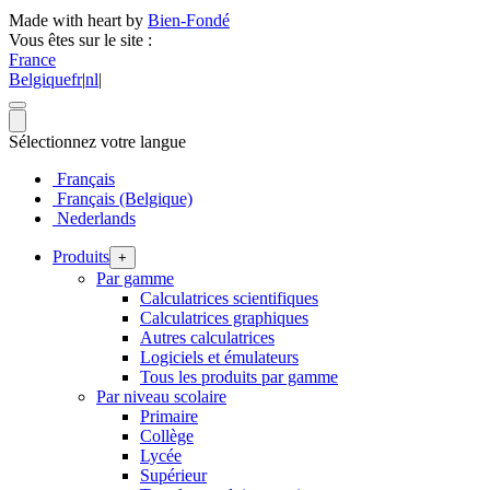
Made with heart by
Bien-Fondé
Vous êtes sur le site :
France
Belgique
fr
|
nl
|
Sélectionnez votre langue
Français
Français (Belgique)
Nederlands
Produits
+
Par gamme
Calculatrices scientifiques
Calculatrices graphiques
Autres calculatrices
Logiciels et émulateurs
Tous les produits par gamme
Par niveau scolaire
Primaire
Collège
Lycée
Supérieur