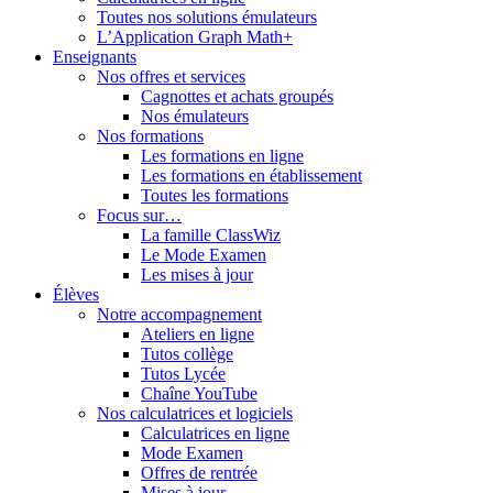
Toutes nos solutions émulateurs
L’Application Graph Math+
Enseignants
Nos offres et services
Cagnottes et achats groupés
Nos émulateurs
Nos formations
Les formations en ligne
Les formations en établissement
Toutes les formations
Focus sur…
La famille ClassWiz
Le Mode Examen
Les mises à jour
Élèves
Notre accompagnement
Ateliers en ligne
Tutos collège
Tutos Lycée
Chaîne YouTube
Nos calculatrices et logiciels
Calculatrices en ligne
Mode Examen
Offres de rentrée
Mises à jour