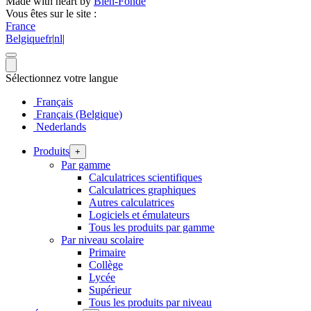
Made with heart by
Bien-Fondé
Vous êtes sur le site :
France
Belgique
fr
|
nl
|
Sélectionnez votre langue
Français
Français (Belgique)
Nederlands
Produits
+
Par gamme
Calculatrices scientifiques
Calculatrices graphiques
Autres calculatrices
Logiciels et émulateurs
Tous les produits par gamme
Par niveau scolaire
Primaire
Collège
Lycée
Supérieur
Tous les produits par niveau