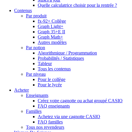
Quelle calculatrice choisir pour la rentrée ?
Contenus
Par produit
fx-92+ Collège
Graph Light+
Graph 35+E II
Graph Math+
Autres modèles
Par notion
Algorithmique / Programmation
Probabilités / Statistiques
Tableur
Tous les contenus
Par niveau
Pour le collège
Pour le lycée
Acheter
Enseignants
Créez votre cagnotte ou achat groupé CASIO
FAQ enseignants
Familles
Achetez via une cagnotte CASIO
FAQ familles
Tous nos revendeurs