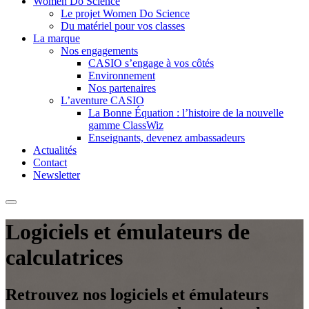
Women Do Science
Le projet Women Do Science
Du matériel pour vos classes
La marque
Nos engagements
CASIO s’engage à vos côtés
Environnement
Nos partenaires
L’aventure CASIO
La Bonne Équation : l’histoire de la nouvelle
gamme ClassWiz
Enseignants, devenez ambassadeurs
Actualités
Contact
Newsletter
Logiciels et émulateurs de
calculatrices
Retrouvez nos logiciels et émulateurs