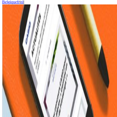
Belgique
fr
|
nl
|