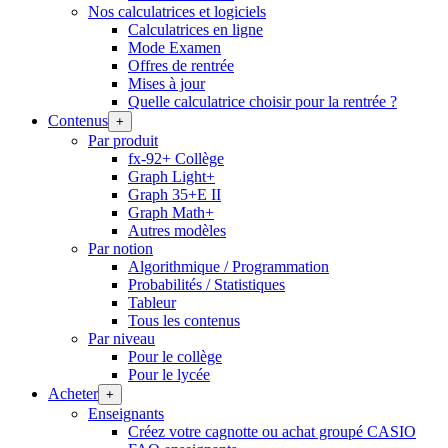
Nos calculatrices et logiciels
Calculatrices en ligne
Mode Examen
Offres de rentrée
Mises à jour
Quelle calculatrice choisir pour la rentrée ?
Contenus
+
Par produit
fx-92+ Collège
Graph Light+
Graph 35+E II
Graph Math+
Autres modèles
Par notion
Algorithmique / Programmation
Probabilités / Statistiques
Tableur
Tous les contenus
Par niveau
Pour le collège
Pour le lycée
Acheter
+
Enseignants
Créez votre cagnotte ou achat groupé CASIO