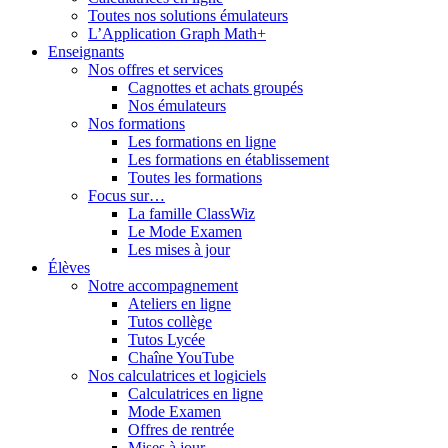
Toutes nos solutions émulateurs
L’Application Graph Math+
Enseignants
Nos offres et services
Cagnottes et achats groupés
Nos émulateurs
Nos formations
Les formations en ligne
Les formations en établissement
Toutes les formations
Focus sur…
La famille ClassWiz
Le Mode Examen
Les mises à jour
Élèves
Notre accompagnement
Ateliers en ligne
Tutos collège
Tutos Lycée
Chaîne YouTube
Nos calculatrices et logiciels
Calculatrices en ligne
Mode Examen
Offres de rentrée
Mises à jour