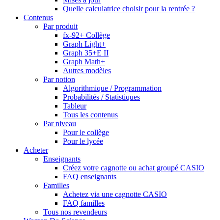
Quelle calculatrice choisir pour la rentrée ?
Contenus
Par produit
fx-92+ Collège
Graph Light+
Graph 35+E II
Graph Math+
Autres modèles
Par notion
Algorithmique / Programmation
Probabilités / Statistiques
Tableur
Tous les contenus
Par niveau
Pour le collège
Pour le lycée
Acheter
Enseignants
Créez votre cagnotte ou achat groupé CASIO
FAQ enseignants
Familles
Achetez via une cagnotte CASIO
FAQ familles
Tous nos revendeurs