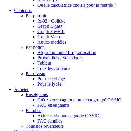
Quelle calculatrice choisir pour la rentrée ?
Contenus
Par produit
fx-92+ Collège
Graph Light+
Graph 35+E II
Graph Math+
Autres modèles
Par notion
Algorithmique / Programmation
Probabilités / Statistiques
Tableur
Tous les contenus
Par niveau
Pour le collège
Pour le lycée
Acheter
Enseignants
Créez votre cagnotte ou achat groupé CASIO
FAQ enseignants
Familles
Achetez via une cagnotte CASIO
FAQ familles
Tous nos revendeurs