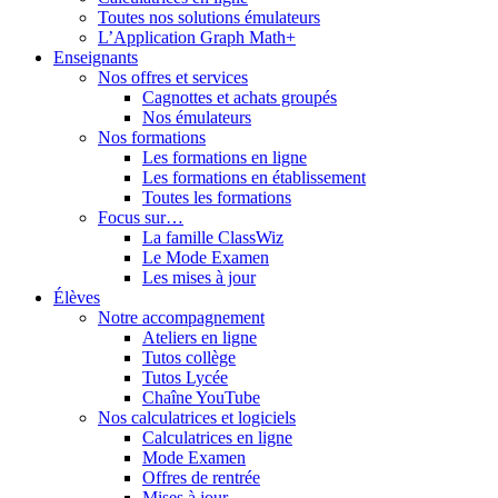
Toutes nos solutions émulateurs
L’Application Graph Math+
Enseignants
Nos offres et services
Cagnottes et achats groupés
Nos émulateurs
Nos formations
Les formations en ligne
Les formations en établissement
Toutes les formations
Focus sur…
La famille ClassWiz
Le Mode Examen
Les mises à jour
Élèves
Notre accompagnement
Ateliers en ligne
Tutos collège
Tutos Lycée
Chaîne YouTube
Nos calculatrices et logiciels
Calculatrices en ligne
Mode Examen
Offres de rentrée
Mises à jour