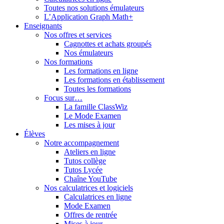
Toutes nos solutions émulateurs
L’Application Graph Math+
Enseignants
Nos offres et services
Cagnottes et achats groupés
Nos émulateurs
Nos formations
Les formations en ligne
Les formations en établissement
Toutes les formations
Focus sur…
La famille ClassWiz
Le Mode Examen
Les mises à jour
Élèves
Notre accompagnement
Ateliers en ligne
Tutos collège
Tutos Lycée
Chaîne YouTube
Nos calculatrices et logiciels
Calculatrices en ligne
Mode Examen
Offres de rentrée
Mises à jour