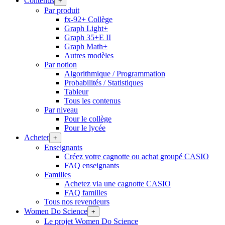
Contenus
+
Par produit
fx-92+ Collège
Graph Light+
Graph 35+E II
Graph Math+
Autres modèles
Par notion
Algorithmique / Programmation
Probabilités / Statistiques
Tableur
Tous les contenus
Par niveau
Pour le collège
Pour le lycée
Acheter
+
Enseignants
Créez votre cagnotte ou achat groupé CASIO
FAQ enseignants
Familles
Achetez via une cagnotte CASIO
FAQ familles
Tous nos revendeurs
Women Do Science
+
Le projet Women Do Science