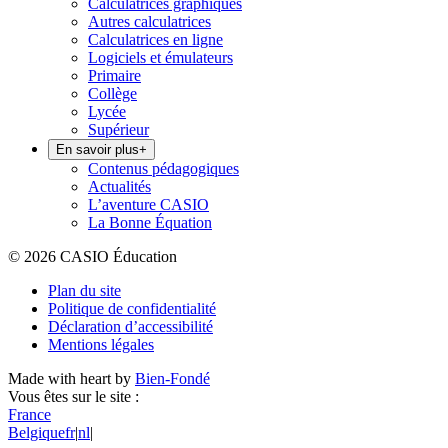
Calculatrices graphiques
Autres calculatrices
Calculatrices en ligne
Logiciels et émulateurs
Primaire
Collège
Lycée
Supérieur
En savoir plus
+
Contenus pédagogiques
Actualités
L’aventure CASIO
La Bonne Équation
© 2026 CASIO Éducation
Plan du site
Politique de confidentialité
Déclaration d’accessibilité
Mentions légales
Made with heart by
Bien-Fondé
Vous êtes sur le site :
France
Belgique
fr
|
nl
|