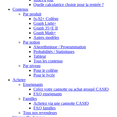
Quelle calculatrice choisir pour la rentrée ?
Contenus
Par produit
fx-92+ Collège
Graph Light+
Graph 35+E II
Graph Math+
Autres modèles
Par notion
Algorithmique / Programmation
Probabilités / Statistiques
Tableur
Tous les contenus
Par niveau
Pour le collège
Pour le lycée
Acheter
Enseignants
Créez votre cagnotte ou achat groupé CASIO
FAQ enseignants
Familles
Achetez via une cagnotte CASIO
FAQ familles
Tous nos revendeurs