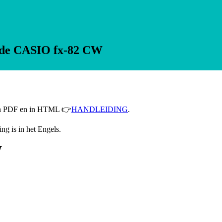
m de CASIO fx-82 CW
 in PDF en in HTML
👉
HANDLEIDING
.
ng is in het Engels.
W