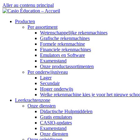
Aller au contenu principal
Producten
Per assortiment
Wetenschappelijke rekenmachines
Grafische rekenmachines
Formele rekenmachine
Financiele rekenmachines
Emulators en Software
Examenstand
Onze productassortimenten
Per onderwijsniveau
Lager
Secundair
Hoger onderwijs
Welke rekenmachine kies je voor het nieuwe schoo
Leerkrachtenzone
Onze diensten
Didactische Hulpmiddelen
Gratis emulators
CASIO-updates
Examenstand
Onze diensten
Onze opleidingen