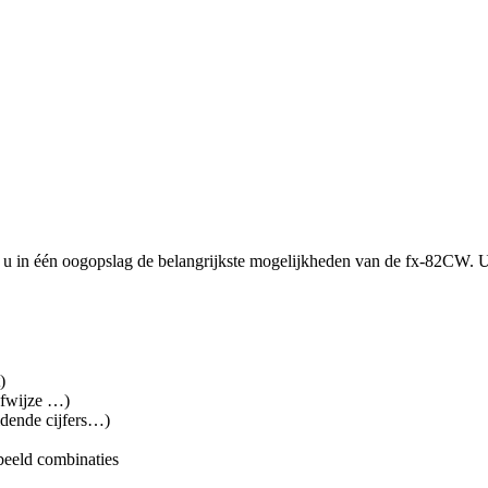
et u in één oogopslag de belangrijkste mogelijkheden van de fx-82CW.
)
jfwijze …)
idende cijfers…)
rbeeld combinaties