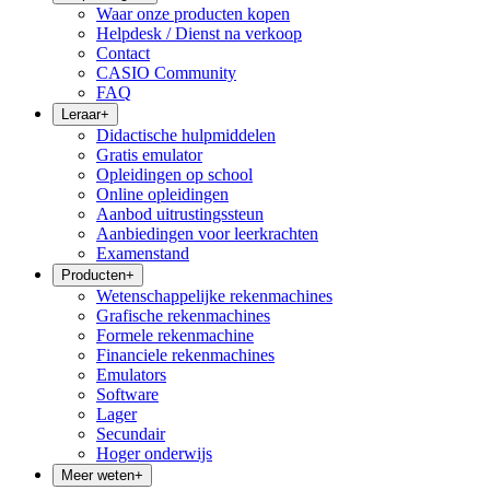
Waar onze producten kopen
Helpdesk / Dienst na verkoop
Contact
CASIO Community
FAQ
Leraar
+
Didactische hulpmiddelen
Gratis emulator
Opleidingen op school
Online opleidingen
Aanbod uitrustingssteun
Aanbiedingen voor leerkrachten
Examenstand
Producten
+
Wetenschappelijke rekenmachines
Grafische rekenmachines
Formele rekenmachine
Financiele rekenmachines
Emulators
Software
Lager
Secundair
Hoger onderwijs
Meer weten
+