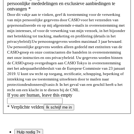
persoonlijke mededelingen en exclusieve aanbiedingen te
ontvangen
*
Door dit vakje aan te vinken, geef ik toestemming voor de verwerking
van mijn persoonlijke gegevens door CASIO voor het verzenden van
gepersonaliseerde en op mij afgestemde e-mails in overeenstemming met
mijn interesses, of voor de verwerking van mijn verzoek, in het bijzonder
met betrekking tot tracking, marketing en profilering (details in het
privacybeleid).
Uw persoonsgegevens worden maximaal 3 jaar bewaard.
Uw persoonlijke gegevens worden alleen gedeeld met entiteiten van de
CASIO-groep en onze contractanten die handelen in overeenstemming
met onze instructies en ons privacybeleid. Uw gegevens worden binnen
de CASIO-groep overgedragen aan CASIO Tokyo in overeenstemming
met het adequaatheidsbesluit van de Europese Commissie van 23 januari
2019. U kunt uw recht op toegang, rectificatie, schrapping, beperking of
intrekking van uw toestemming uitoefenen door te mailen naar
protectiondesdonnees@casio.fr. In het geval van een geschil heeft u het
recht om een ​​klacht in te dienen bij de CNIL.
If you are human, leave this empty
* Verplichte velden
Ik schrijf me in
Hulp nodig ?
+