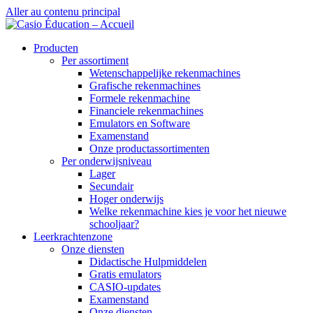
Aller au contenu principal
Producten
Per assortiment
Wetenschappelijke rekenmachines
Grafische rekenmachines
Formele rekenmachine
Financiele rekenmachines
Emulators en Software
Examenstand
Onze productassortimenten
Per onderwijsniveau
Lager
Secundair
Hoger onderwijs
Welke rekenmachine kies je voor het nieuwe
schooljaar?
Leerkrachtenzone
Onze diensten
Didactische Hulpmiddelen
Gratis emulators
CASIO-updates
Examenstand
Onze diensten