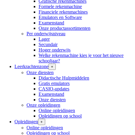
Grafische rekenmachines
Formele rekenmachine
Financiele rekenmachines
Emulators en Software
Examenstand
Onze productassortimenten
Per onderwijsniveau
Lager
Secundair
Hoger onderwijs
Welke rekenmachine kies je voor het nieuwe
schooljaar?
Leerkrachtenzone
+
Onze diensten
Didactische Hulpmiddelen
Gratis emulators
CASIO-updates
Examenstand
Onze diensten
Onze opleidingen
Online opleidingen
Opleidingen op school
Opleidingen
+
Online opleidingen
Opleidingen op school