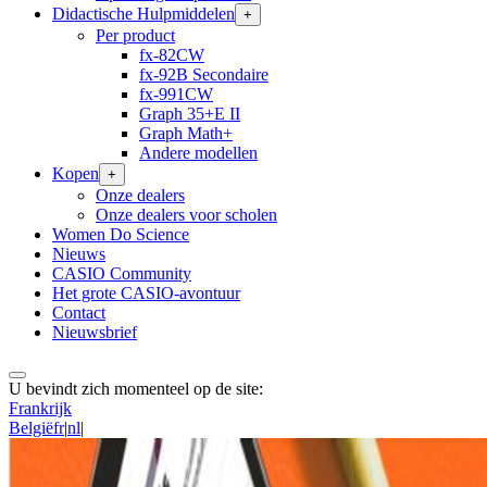
Didactische Hulpmiddelen
+
Per product
fx-82CW
fx-92B Secondaire
fx-991CW
Graph 35+E II
Graph Math+
Andere modellen
Kopen
+
Onze dealers
Onze dealers voor scholen
Women Do Science
Nieuws
CASIO Community
Het grote CASIO-avontuur
Contact
Nieuwsbrief
U bevindt zich momenteel op de site:
Frankrijk
België
fr
|
nl
|