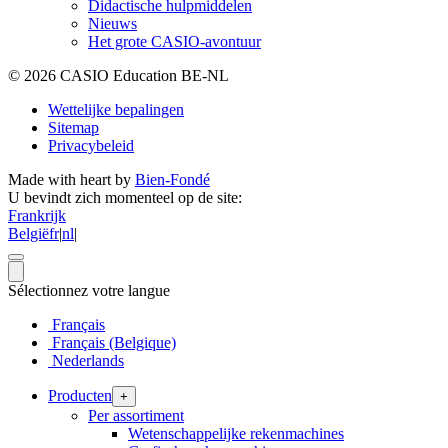
Didactische hulpmiddelen
Nieuws
Het grote CASIO-avontuur
© 2026 CASIO Education BE-NL
Wettelijke bepalingen
Sitemap
Privacybeleid
Made with heart by
Bien-Fondé
U bevindt zich momenteel op de site:
Frankrijk
België
fr
|
nl
|
Sélectionnez votre langue
Français
Français (Belgique)
Nederlands
Producten
+
Per assortiment
Wetenschappelijke rekenmachines