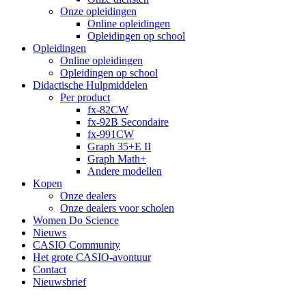
Onze opleidingen
Online opleidingen
Opleidingen op school
Opleidingen
Online opleidingen
Opleidingen op school
Didactische Hulpmiddelen
Per product
fx-82CW
fx-92B Secondaire
fx-991CW
Graph 35+E II
Graph Math+
Andere modellen
Kopen
Onze dealers
Onze dealers voor scholen
Women Do Science
Nieuws
CASIO Community
Het grote CASIO-avontuur
Contact
Nieuwsbrief