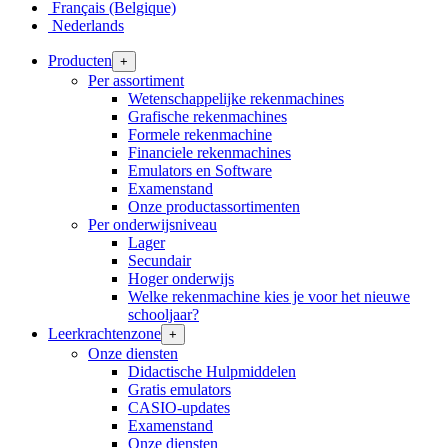
Français (Belgique)
Nederlands
Producten
+
Per assortiment
Wetenschappelijke rekenmachines
Grafische rekenmachines
Formele rekenmachine
Financiele rekenmachines
Emulators en Software
Examenstand
Onze productassortimenten
Per onderwijsniveau
Lager
Secundair
Hoger onderwijs
Welke rekenmachine kies je voor het nieuwe
schooljaar?
Leerkrachtenzone
+
Onze diensten
Didactische Hulpmiddelen
Gratis emulators
CASIO-updates
Examenstand
Onze diensten