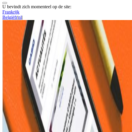
U bevindt zich momenteel op de site:
Frankrijk
België
fr
|
nl
|