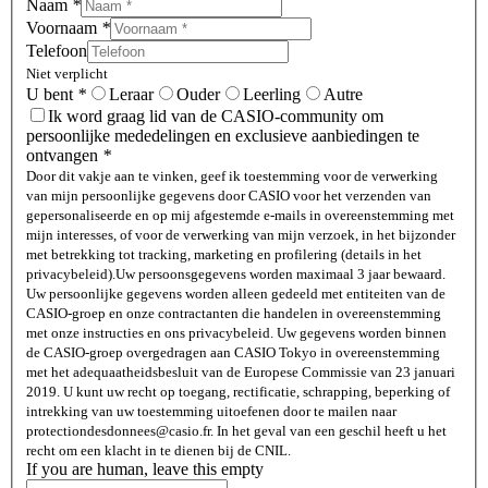
Naam
*
Voornaam
*
Telefoon
Niet verplicht
U bent
*
Leraar
Ouder
Leerling
Autre
Ik word graag lid van de CASIO-community om
persoonlijke mededelingen en exclusieve aanbiedingen te
ontvangen
*
Door dit vakje aan te vinken, geef ik toestemming voor de verwerking
van mijn persoonlijke gegevens door CASIO voor het verzenden van
gepersonaliseerde en op mij afgestemde e-mails in overeenstemming met
mijn interesses, of voor de verwerking van mijn verzoek, in het bijzonder
met betrekking tot tracking, marketing en profilering (details in het
privacybeleid).
Uw persoonsgegevens worden maximaal 3 jaar bewaard.
Uw persoonlijke gegevens worden alleen gedeeld met entiteiten van de
CASIO-groep en onze contractanten die handelen in overeenstemming
met onze instructies en ons privacybeleid. Uw gegevens worden binnen
de CASIO-groep overgedragen aan CASIO Tokyo in overeenstemming
met het adequaatheidsbesluit van de Europese Commissie van 23 januari
2019. U kunt uw recht op toegang, rectificatie, schrapping, beperking of
intrekking van uw toestemming uitoefenen door te mailen naar
protectiondesdonnees@casio.fr. In het geval van een geschil heeft u het
recht om een ​​klacht in te dienen bij de CNIL.
If you are human, leave this empty