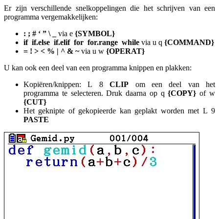
Er zijn verschillende snelkoppelingen die het schrijven van een
programma vergemakkelijken:
:
; # ‘ ” \ _
via
e
{SYMBOL}
if
if.else if.elif for
for.range
while
via
u
q
{COMMAND}
=
! > < % | ^ & ~
via
u
w
{OPERAT}
U kan ook een deel van een programma knippen en plakken:
Kopiëren/knippen:
L
8
CLIP
om een deel van het
programma te selecteren. Druk daarna op
q
{COPY}
of
w
{CUT}
Het geknipte of gekopieerde kan geplakt worden met
L
9
PASTE