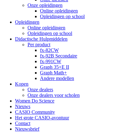
Onze opleidingen
Online opleidingen
Opleidingen op school
Opleidingen
Online opleidingen
Opleidingen op school
Didactische Hulpmiddelen
Per product
fx-82CW
fx-92B Secondaire
fx-991CW
Graph 35+E II
Graph Math+
Andere modellen
Kopen
Onze dealers
Onze dealers voor scholen
Women Do Science
Nieuws
CASIO Community
Het grote CASIO-avontuur
Contact
Nieuwsbrief