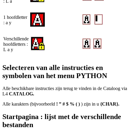
:
L
a
1 hoofdletter
:
a
y
Verschillende
hoofdletters :
L
a
y
Selecteren van alle instructies en
symbolen van het menu PYTHON
Alle beschikbare instructies zijn terug te vinden in de Cataloog via
L
4
CATALOG.
Alle karakters (bijvoorbeeld
! ” # $ % ( )
) zijn in
u
{CHAR}.
Startpagina : lijst met de verschillende
bestanden