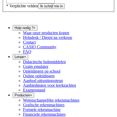
* Verplichte velden
Ik schrijf me in
Hulp nodig ?
+
Waar onze producten kopen
Helpdesk / Dienst na verkoop
Contact
CASIO Community
FAQ
Leraar
+
Didactische hulpmiddelen
Gratis emulator
Opleidingen op school
Online opleidingen
Aanbod uitrustingssteun
Aanbiedingen voor leerkrachten
Examenstand
Producten
+
Wetenschappelijke rekenmachines
Grafische rekenmachines
Formele rekenmachine
Financiele rekenmachines