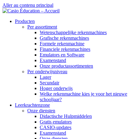
Aller au contenu principal
Producten
Per assortiment
Wetenschappelijke rekenmachines
Grafische rekenmachines
Formele rekenmachine
Financiele rekenmachines
Emulators en Software
Examenstand
Onze productassortimenten
Per onderwijsniveau
Lager
Secundair
Hoger onderwijs
Welke rekenmachine kies je voor het nieuwe
schooljaar?
Leerkrachtenzone
Onze diensten
Didactische Hulpmiddelen
Gratis emulators
CASIO-updates
Examenstand
Onze diensten