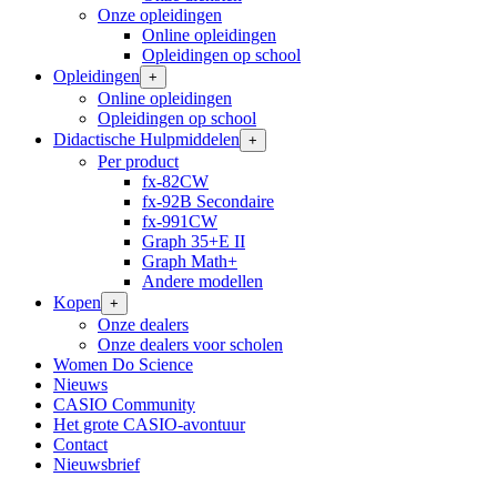
Onze opleidingen
Online opleidingen
Opleidingen op school
Opleidingen
+
Online opleidingen
Opleidingen op school
Didactische Hulpmiddelen
+
Per product
fx-82CW
fx-92B Secondaire
fx-991CW
Graph 35+E II
Graph Math+
Andere modellen
Kopen
+
Onze dealers
Onze dealers voor scholen
Women Do Science
Nieuws
CASIO Community
Het grote CASIO-avontuur
Contact
Nieuwsbrief