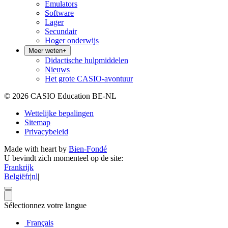
Emulators
Software
Lager
Secundair
Hoger onderwijs
Meer weten
+
Didactische hulpmiddelen
Nieuws
Het grote CASIO-avontuur
© 2026 CASIO Education BE-NL
Wettelijke bepalingen
Sitemap
Privacybeleid
Made with heart by
Bien-Fondé
U bevindt zich momenteel op de site:
Frankrijk
België
fr
|
nl
|
Sélectionnez votre langue
Français