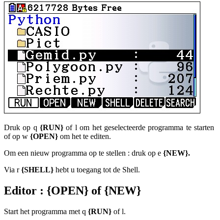
Druk op
q
{RUN}
of
l
om het geselecteerde programma te starten
of op
w
{OPEN}
om het te editen.
Om een nieuw programma op te stellen : druk op
e
{NEW}
.
Via
r
{SHELL}
hebt u toegang tot de Shell.
Editor : {OPEN} of {NEW}
Start het programma met
q
{RUN}
of
l
.