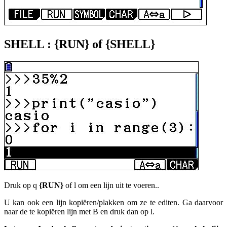
SHELL : {RUN} of {SHELL}
Druk op
q
{RUN}
of
l
om een lijn uit te voeren..
U kan ook een lijn kopiëren/plakken om ze te editen. Ga daarvoor
naar de te kopiëren lijn met
B
en druk dan op
l
.