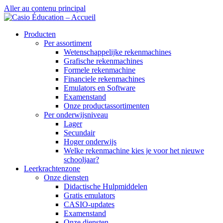
Aller au contenu principal
Producten
Per assortiment
Wetenschappelijke rekenmachines
Grafische rekenmachines
Formele rekenmachine
Financiele rekenmachines
Emulators en Software
Examenstand
Onze productassortimenten
Per onderwijsniveau
Lager
Secundair
Hoger onderwijs
Welke rekenmachine kies je voor het nieuwe
schooljaar?
Leerkrachtenzone
Onze diensten
Didactische Hulpmiddelen
Gratis emulators
CASIO-updates
Examenstand
Onze diensten