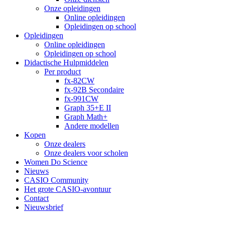
Onze opleidingen
Online opleidingen
Opleidingen op school
Opleidingen
Online opleidingen
Opleidingen op school
Didactische Hulpmiddelen
Per product
fx-82CW
fx-92B Secondaire
fx-991CW
Graph 35+E II
Graph Math+
Andere modellen
Kopen
Onze dealers
Onze dealers voor scholen
Women Do Science
Nieuws
CASIO Community
Het grote CASIO-avontuur
Contact
Nieuwsbrief