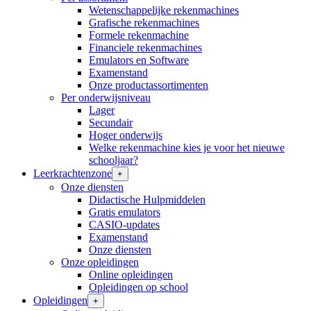
Wetenschappelijke rekenmachines
Grafische rekenmachines
Formele rekenmachine
Financiele rekenmachines
Emulators en Software
Examenstand
Onze productassortimenten
Per onderwijsniveau
Lager
Secundair
Hoger onderwijs
Welke rekenmachine kies je voor het nieuwe
schooljaar?
Leerkrachtenzone
+
Onze diensten
Didactische Hulpmiddelen
Gratis emulators
CASIO-updates
Examenstand
Onze diensten
Onze opleidingen
Online opleidingen
Opleidingen op school
Opleidingen
+