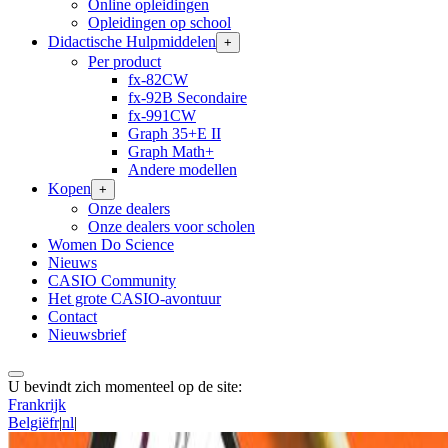
Online opleidingen
Opleidingen op school
Didactische Hulpmiddelen
+
Per product
fx-82CW
fx-92B Secondaire
fx-991CW
Graph 35+E II
Graph Math+
Andere modellen
Kopen
+
Onze dealers
Onze dealers voor scholen
Women Do Science
Nieuws
CASIO Community
Het grote CASIO-avontuur
Contact
Nieuwsbrief
U bevindt zich momenteel op de site:
Frankrijk
België
fr
|
nl
|