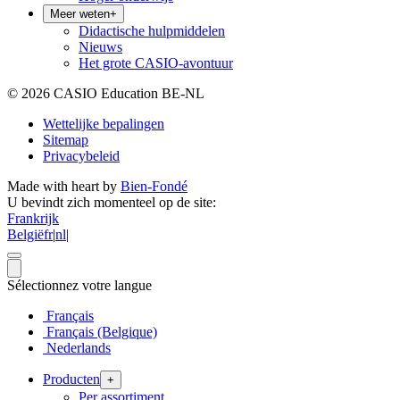
Meer weten
+
Didactische hulpmiddelen
Nieuws
Het grote CASIO-avontuur
© 2026 CASIO Education BE-NL
Wettelijke bepalingen
Sitemap
Privacybeleid
Made with heart by
Bien-Fondé
U bevindt zich momenteel op de site:
Frankrijk
België
fr
|
nl
|
Sélectionnez votre langue
Français
Français (Belgique)
Nederlands
Producten
+
Per assortiment