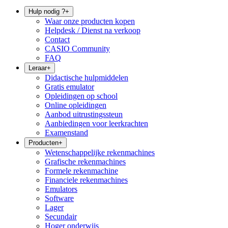
Hulp nodig ?
+
Waar onze producten kopen
Helpdesk / Dienst na verkoop
Contact
CASIO Community
FAQ
Leraar
+
Didactische hulpmiddelen
Gratis emulator
Opleidingen op school
Online opleidingen
Aanbod uitrustingssteun
Aanbiedingen voor leerkrachten
Examenstand
Producten
+
Wetenschappelijke rekenmachines
Grafische rekenmachines
Formele rekenmachine
Financiele rekenmachines
Emulators
Software
Lager
Secundair
Hoger onderwijs