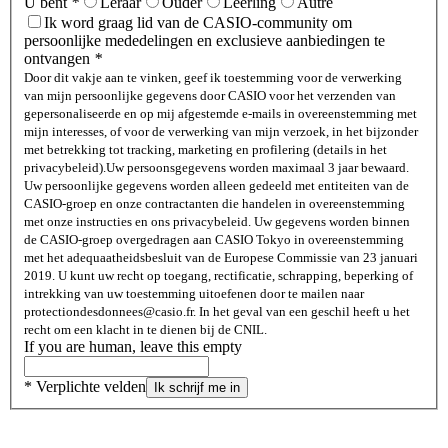
U bent
*
Leraar
Ouder
Leerling
Autre
Ik word graag lid van de CASIO-community om
persoonlijke mededelingen en exclusieve aanbiedingen te
ontvangen
*
Door dit vakje aan te vinken, geef ik toestemming voor de verwerking
van mijn persoonlijke gegevens door CASIO voor het verzenden van
gepersonaliseerde en op mij afgestemde e-mails in overeenstemming met
mijn interesses, of voor de verwerking van mijn verzoek, in het bijzonder
met betrekking tot tracking, marketing en profilering (details in het
privacybeleid).
Uw persoonsgegevens worden maximaal 3 jaar bewaard.
Uw persoonlijke gegevens worden alleen gedeeld met entiteiten van de
CASIO-groep en onze contractanten die handelen in overeenstemming
met onze instructies en ons privacybeleid. Uw gegevens worden binnen
de CASIO-groep overgedragen aan CASIO Tokyo in overeenstemming
met het adequaatheidsbesluit van de Europese Commissie van 23 januari
2019. U kunt uw recht op toegang, rectificatie, schrapping, beperking of
intrekking van uw toestemming uitoefenen door te mailen naar
protectiondesdonnees@casio.fr. In het geval van een geschil heeft u het
recht om een ​​klacht in te dienen bij de CNIL.
If you are human, leave this empty
* Verplichte velden
Ik schrijf me in