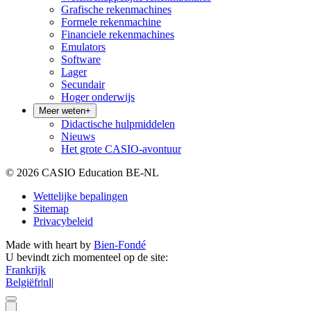
Grafische rekenmachines
Formele rekenmachine
Financiele rekenmachines
Emulators
Software
Lager
Secundair
Hoger onderwijs
Meer weten
+
Didactische hulpmiddelen
Nieuws
Het grote CASIO-avontuur
© 2026 CASIO Education BE-NL
Wettelijke bepalingen
Sitemap
Privacybeleid
Made with heart by
Bien-Fondé
U bevindt zich momenteel op de site:
Frankrijk
België
fr
|
nl
|