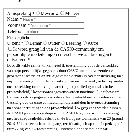
Aanspreking
*
Mevrouw
Meneer
Naam
*
Voornaam
*
Telefoon
Niet verplicht
U bent
*
Leraar
Ouder
Leerling
Autre
Ik word graag lid van de CASIO-community om
persoonlijke mededelingen en exclusieve aanbiedingen te
ontvangen
*
Door dit vakje aan te vinken, geef ik toestemming voor de verwerking
van mijn persoonlijke gegevens door CASIO voor het verzenden van
gepersonaliseerde en op mij afgestemde e-mails in overeenstemming met
mijn interesses, of voor de verwerking van mijn verzoek, in het bijzonder
met betrekking tot tracking, marketing en profilering (details in het
privacybeleid).
Uw persoonsgegevens worden maximaal 3 jaar bewaard.
Uw persoonlijke gegevens worden alleen gedeeld met entiteiten van de
CASIO-groep en onze contractanten die handelen in overeenstemming
met onze instructies en ons privacybeleid. Uw gegevens worden binnen
de CASIO-groep overgedragen aan CASIO Tokyo in overeenstemming
met het adequaatheidsbesluit van de Europese Commissie van 23 januari
2019. U kunt uw recht op toegang, rectificatie, schrapping, beperking of
intrekking van uw toestemming uitoefenen door te mailen naar