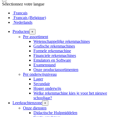
Sélectionnez votre langue
Français
Français (Belgique)
Nederlands
Producten
+
Per assortiment
Wetenschappelijke rekenmachines
Grafische rekenmachines
Formele rekenmachine
Financiele rekenmachines
Emulators en Software
Examenstand
Onze productassortimenten
Per onderwijsniveau
Lager
Secundair
Hoger onderwijs
Welke rekenmachine kies je voor het nieuwe
schooljaar?
Leerkrachtenzone
+
Onze diensten
Didactische Hulpmiddelen