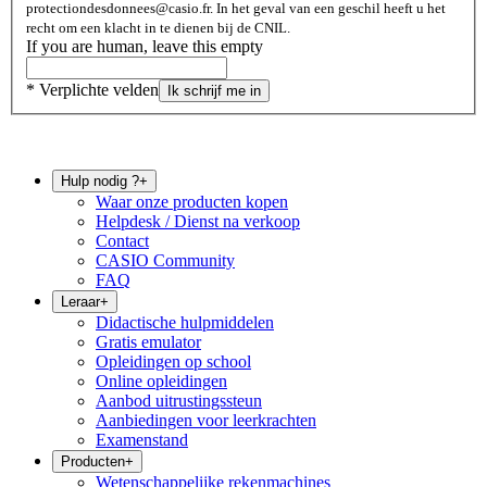
protectiondesdonnees@casio.fr. In het geval van een geschil heeft u het
recht om een ​​klacht in te dienen bij de CNIL.
If you are human, leave this empty
* Verplichte velden
Ik schrijf me in
Hulp nodig ?
+
Waar onze producten kopen
Helpdesk / Dienst na verkoop
Contact
CASIO Community
FAQ
Leraar
+
Didactische hulpmiddelen
Gratis emulator
Opleidingen op school
Online opleidingen
Aanbod uitrustingssteun
Aanbiedingen voor leerkrachten
Examenstand
Producten
+
Wetenschappelijke rekenmachines