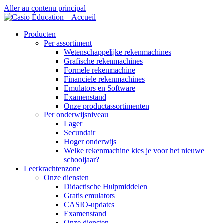
Aller au contenu principal
Producten
Per assortiment
Wetenschappelijke rekenmachines
Grafische rekenmachines
Formele rekenmachine
Financiele rekenmachines
Emulators en Software
Examenstand
Onze productassortimenten
Per onderwijsniveau
Lager
Secundair
Hoger onderwijs
Welke rekenmachine kies je voor het nieuwe
schooljaar?
Leerkrachtenzone
Onze diensten
Didactische Hulpmiddelen
Gratis emulators
CASIO-updates
Examenstand
Onze diensten