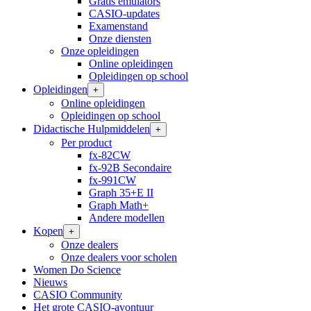
Gratis emulators
CASIO-updates
Examenstand
Onze diensten
Onze opleidingen
Online opleidingen
Opleidingen op school
Opleidingen
+
Online opleidingen
Opleidingen op school
Didactische Hulpmiddelen
+
Per product
fx-82CW
fx-92B Secondaire
fx-991CW
Graph 35+E II
Graph Math+
Andere modellen
Kopen
+
Onze dealers
Onze dealers voor scholen
Women Do Science
Nieuws
CASIO Community
Het grote CASIO-avontuur