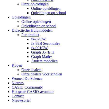
Onze opleidingen
Online opleidingen
Opleidingen op school
Opleidingen
Online opleidingen
Opleidingen op school
Didactische Hulpmiddelen
Per product
fx-82CW
fx-92B Secondaire
fx-991CW
Graph 35+E II
Graph Math+
Andere modellen
Kopen
Onze dealers
Onze dealers voor scholen
Women Do Science
Nieuws
CASIO Community
Het grote CASIO-avontuur
Contact
Nieuwsbrief