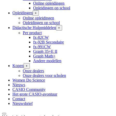
Online opleidingen
Opleidingen op school
Opleidingen
+
Online opleidingen
Opleidingen op school
Didactische Hulpmiddelen
+
Per product
fx-82CW
fx-92B Secondaire
fx-991CW
Graph 35+E II
Graph Math+
Andere modellen
Kopen
+
Onze dealers
Onze dealers voor scholen
Women Do Science
Nieuws
CASIO Community
Het grote CASIO-avontuur
Contact
Nieuwsbrief