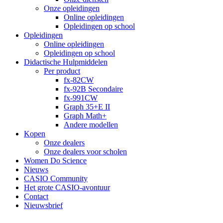
Onze opleidingen
Online opleidingen
Opleidingen op school
Opleidingen
Online opleidingen
Opleidingen op school
Didactische Hulpmiddelen
Per product
fx-82CW
fx-92B Secondaire
fx-991CW
Graph 35+E II
Graph Math+
Andere modellen
Kopen
Onze dealers
Onze dealers voor scholen
Women Do Science
Nieuws
CASIO Community
Het grote CASIO-avontuur
Contact
Nieuwsbrief