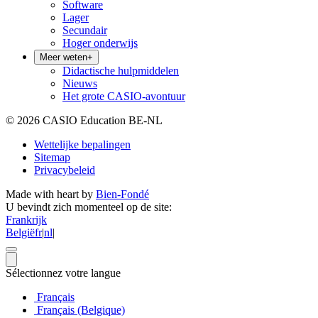
Software
Lager
Secundair
Hoger onderwijs
Meer weten
+
Didactische hulpmiddelen
Nieuws
Het grote CASIO-avontuur
© 2026 CASIO Education BE-NL
Wettelijke bepalingen
Sitemap
Privacybeleid
Made with heart by
Bien-Fondé
U bevindt zich momenteel op de site:
Frankrijk
België
fr
|
nl
|
Sélectionnez votre langue
Français
Français (Belgique)