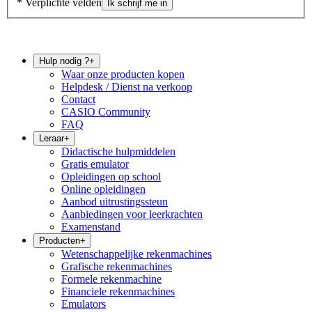
* Verplichte velden
Ik schrijf me in
Hulp nodig ?
+
Waar onze producten kopen
Helpdesk / Dienst na verkoop
Contact
CASIO Community
FAQ
Leraar
+
Didactische hulpmiddelen
Gratis emulator
Opleidingen op school
Online opleidingen
Aanbod uitrustingssteun
Aanbiedingen voor leerkrachten
Examenstand
Producten
+
Wetenschappelijke rekenmachines
Grafische rekenmachines
Formele rekenmachine
Financiele rekenmachines
Emulators