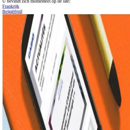
U bevindt zich momenteel op de site:
Frankrijk
België
fr
|
nl
|