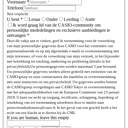
Voornaam
*
Telefoon
Niet verplicht
U bent
*
Leraar
Ouder
Leerling
Autre
Ik word graag lid van de CASIO-community om
persoonlijke mededelingen en exclusieve aanbiedingen te
ontvangen
*
Door dit vakje aan te vinken, geef ik toestemming voor de verwerking
van mijn persoonlijke gegevens door CASIO voor het verzenden van
gepersonaliseerde en op mij afgestemde e-mails in overeenstemming met
mijn interesses, of voor de verwerking van mijn verzoek, in het bijzonder
met betrekking tot tracking, marketing en profilering (details in het
privacybeleid).
Uw persoonsgegevens worden maximaal 3 jaar bewaard.
Uw persoonlijke gegevens worden alleen gedeeld met entiteiten van de
CASIO-groep en onze contractanten die handelen in overeenstemming
met onze instructies en ons privacybeleid. Uw gegevens worden binnen
de CASIO-groep overgedragen aan CASIO Tokyo in overeenstemming
met het adequaatheidsbesluit van de Europese Commissie van 23 januari
2019. U kunt uw recht op toegang, rectificatie, schrapping, beperking of
intrekking van uw toestemming uitoefenen door te mailen naar
protectiondesdonnees@casio.fr. In het geval van een geschil heeft u het
recht om een ​​klacht in te dienen bij de CNIL.
If you are human, leave this empty