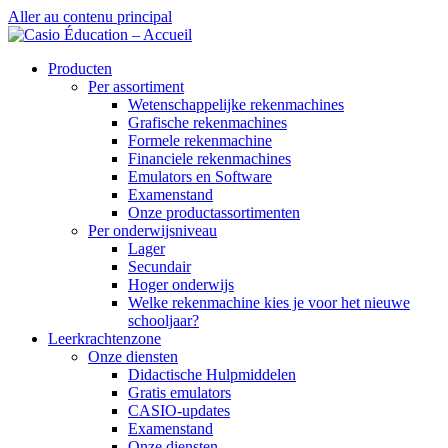
Aller au contenu principal
Producten
Per assortiment
Wetenschappelijke rekenmachines
Grafische rekenmachines
Formele rekenmachine
Financiele rekenmachines
Emulators en Software
Examenstand
Onze productassortimenten
Per onderwijsniveau
Lager
Secundair
Hoger onderwijs
Welke rekenmachine kies je voor het nieuwe
schooljaar?
Leerkrachtenzone
Onze diensten
Didactische Hulpmiddelen
Gratis emulators
CASIO-updates
Examenstand
Onze diensten