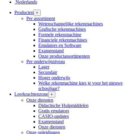
Nederlands
Producten
+
Per assortiment
Wetenschappelijke rekenmachines
Grafische rekenmachines
Formele rekenmachine
Financiele rekenmachines
Emulators en Software
Examenstand
Onze productassortimenten
Per onderwijsniveau
Lager
Secundair
Hoger onderwijs
Welke rekenmachine kies je voor het nieuwe
schooljaar?
Leerkrachtenzone
+
Onze diensten
Didactische Hulpmiddelen
Gratis emulators
CASIO-updates
Examenstand
Onze diensten
Onze opleidingen