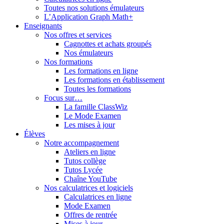
Toutes nos solutions émulateurs
L’Application Graph Math+
Enseignants
Nos offres et services
Cagnottes et achats groupés
Nos émulateurs
Nos formations
Les formations en ligne
Les formations en établissement
Toutes les formations
Focus sur…
La famille ClassWiz
Le Mode Examen
Les mises à jour
Élèves
Notre accompagnement
Ateliers en ligne
Tutos collège
Tutos Lycée
Chaîne YouTube
Nos calculatrices et logiciels
Calculatrices en ligne
Mode Examen
Offres de rentrée
Mises à jour