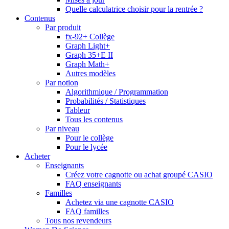
Quelle calculatrice choisir pour la rentrée ?
Contenus
Par produit
fx-92+ Collège
Graph Light+
Graph 35+E II
Graph Math+
Autres modèles
Par notion
Algorithmique / Programmation
Probabilités / Statistiques
Tableur
Tous les contenus
Par niveau
Pour le collège
Pour le lycée
Acheter
Enseignants
Créez votre cagnotte ou achat groupé CASIO
FAQ enseignants
Familles
Achetez via une cagnotte CASIO
FAQ familles
Tous nos revendeurs