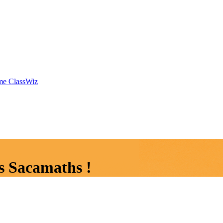
mme ClassWiz
s Sacamaths !