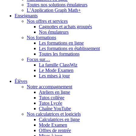
Toutes nos solutions émulateurs
L’Application Graph Math+
Enseignants
Nos offres et services
Cagnottes et achats groupés
Nos émulateurs
Nos formations
Les formations en ligne
Les formations en établissement
Toutes les formations
Focus sur…
La famille ClassWiz
Le Mode Examen
Les mises à jour
Élèves
Notre accompagnement
Ateliers en ligne
Tutos collège
Tutos Lycée
Chaîne YouTube
Nos calculatrices et logiciels
Calculatrices en ligne
Mode Examen
Offres de rentrée
Mises à jour