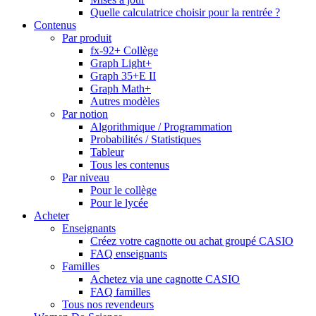
Quelle calculatrice choisir pour la rentrée ?
Contenus
Par produit
fx-92+ Collège
Graph Light+
Graph 35+E II
Graph Math+
Autres modèles
Par notion
Algorithmique / Programmation
Probabilités / Statistiques
Tableur
Tous les contenus
Par niveau
Pour le collège
Pour le lycée
Acheter
Enseignants
Créez votre cagnotte ou achat groupé CASIO
FAQ enseignants
Familles
Achetez via une cagnotte CASIO
FAQ familles
Tous nos revendeurs