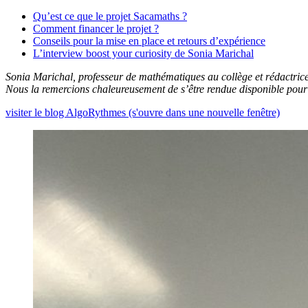
Qu’est ce que le projet Sacamaths ?
Comment financer le projet ?
Conseils pour la mise en place et retours d’expérience
L’interview boost your curiosity de Sonia Marichal
Sonia Marichal, professeur de mathématiques au collège et rédactrice 
Nous la remercions chaleureusement de s’être rendue disponible pour p
visiter le blog AlgoRythmes (s'ouvre dans une nouvelle fenêtre)