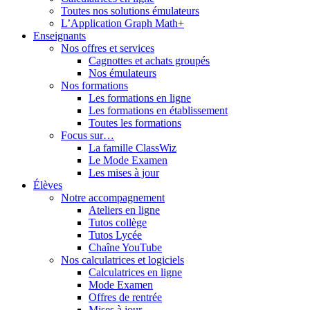
Toutes nos solutions émulateurs
L’Application Graph Math+
Enseignants
Nos offres et services
Cagnottes et achats groupés
Nos émulateurs
Nos formations
Les formations en ligne
Les formations en établissement
Toutes les formations
Focus sur…
La famille ClassWiz
Le Mode Examen
Les mises à jour
Élèves
Notre accompagnement
Ateliers en ligne
Tutos collège
Tutos Lycée
Chaîne YouTube
Nos calculatrices et logiciels
Calculatrices en ligne
Mode Examen
Offres de rentrée
Mises à jour