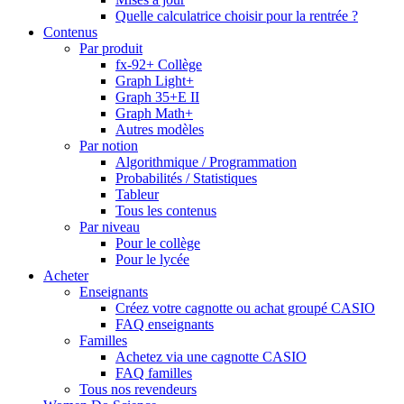
Quelle calculatrice choisir pour la rentrée ?
Contenus
Par produit
fx-92+ Collège
Graph Light+
Graph 35+E II
Graph Math+
Autres modèles
Par notion
Algorithmique / Programmation
Probabilités / Statistiques
Tableur
Tous les contenus
Par niveau
Pour le collège
Pour le lycée
Acheter
Enseignants
Créez votre cagnotte ou achat groupé CASIO
FAQ enseignants
Familles
Achetez via une cagnotte CASIO
FAQ familles
Tous nos revendeurs