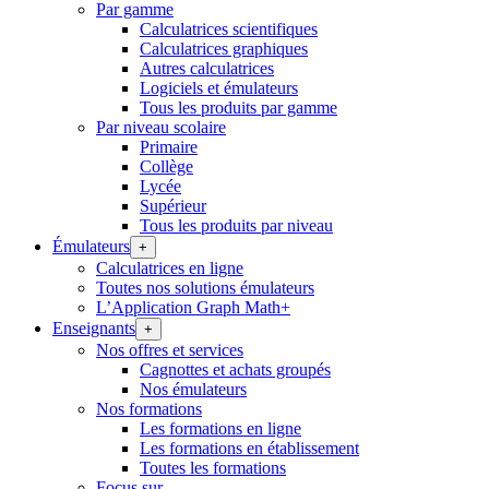
Par gamme
Calculatrices scientifiques
Calculatrices graphiques
Autres calculatrices
Logiciels et émulateurs
Tous les produits par gamme
Par niveau scolaire
Primaire
Collège
Lycée
Supérieur
Tous les produits par niveau
Émulateurs
+
Calculatrices en ligne
Toutes nos solutions émulateurs
L’Application Graph Math+
Enseignants
+
Nos offres et services
Cagnottes et achats groupés
Nos émulateurs
Nos formations
Les formations en ligne
Les formations en établissement
Toutes les formations
Focus sur…