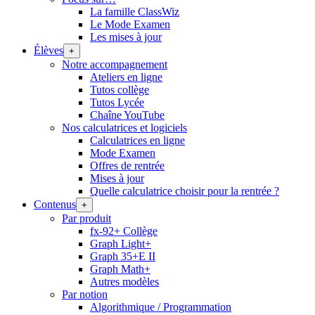
La famille ClassWiz
Le Mode Examen
Les mises à jour
Élèves
+
Notre accompagnement
Ateliers en ligne
Tutos collège
Tutos Lycée
Chaîne YouTube
Nos calculatrices et logiciels
Calculatrices en ligne
Mode Examen
Offres de rentrée
Mises à jour
Quelle calculatrice choisir pour la rentrée ?
Contenus
+
Par produit
fx-92+ Collège
Graph Light+
Graph 35+E II
Graph Math+
Autres modèles
Par notion
Algorithmique / Programmation