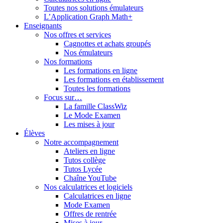
Toutes nos solutions émulateurs
L’Application Graph Math+
Enseignants
Nos offres et services
Cagnottes et achats groupés
Nos émulateurs
Nos formations
Les formations en ligne
Les formations en établissement
Toutes les formations
Focus sur…
La famille ClassWiz
Le Mode Examen
Les mises à jour
Élèves
Notre accompagnement
Ateliers en ligne
Tutos collège
Tutos Lycée
Chaîne YouTube
Nos calculatrices et logiciels
Calculatrices en ligne
Mode Examen
Offres de rentrée
Mises à jour