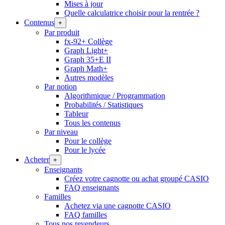
Mises à jour
Quelle calculatrice choisir pour la rentrée ?
Contenus
+
Par produit
fx-92+ Collège
Graph Light+
Graph 35+E II
Graph Math+
Autres modèles
Par notion
Algorithmique / Programmation
Probabilités / Statistiques
Tableur
Tous les contenus
Par niveau
Pour le collège
Pour le lycée
Acheter
+
Enseignants
Créez votre cagnotte ou achat groupé CASIO
FAQ enseignants
Familles
Achetez via une cagnotte CASIO
FAQ familles
Tous nos revendeurs