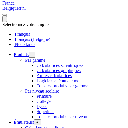
France
Belgique
fr
|
nl
|
Sélectionnez votre langue
Français
Français (Belgique)
Nederlands
Produits
+
Par gamme
Calculatrices scientifiques
Calculatrices graphiques
Autres calculatrices
Logiciels et émulateurs
Tous les produits par gamme
Par niveau scolaire
Primaire
Collège
Lycée
Supérieur
Tous les produits par niveau
Émulateurs
+
Calculatrices en ligne