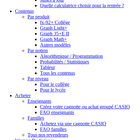
Quelle calculatrice choisir pour la rentrée ?
Contenus
Par produit
fx-92+ Collège
Graph Light+
Graph 35+E II
Graph Math+
Autres modèles
Par notion
Algorithmique / Programmation
Probabilités / Statistiques
Tableur
Tous les contenus
Par niveau
Pour le collège
Pour le lycée
Acheter
Enseignants
Créez votre cagnotte ou achat groupé CASIO
FAQ enseignants
Familles
Achetez via une cagnotte CASIO
FAQ familles
Tous nos revendeurs