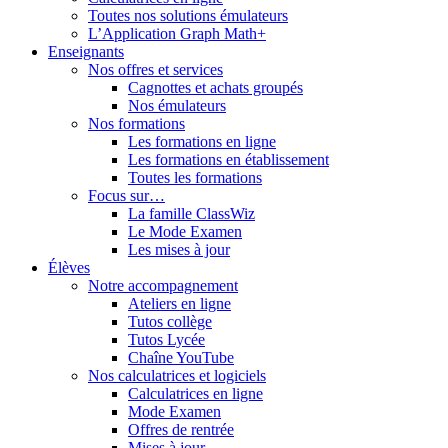
Toutes nos solutions émulateurs
L’Application Graph Math+
Enseignants
Nos offres et services
Cagnottes et achats groupés
Nos émulateurs
Nos formations
Les formations en ligne
Les formations en établissement
Toutes les formations
Focus sur…
La famille ClassWiz
Le Mode Examen
Les mises à jour
Élèves
Notre accompagnement
Ateliers en ligne
Tutos collège
Tutos Lycée
Chaîne YouTube
Nos calculatrices et logiciels
Calculatrices en ligne
Mode Examen
Offres de rentrée
Mises à jour