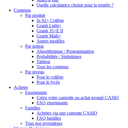
Quelle calculatrice choisir pour la rentrée ?
Contenus
Par produit
fx-92+ Collège
Graph Light+
Graph 35+E II
Graph Math+
Autres modèles
Par notion
Algorithmique / Programmation
Probabilités / Statistiques
Tableur
Tous les contenus
Par niveau
Pour le collège
Pour le lycée
Acheter
Enseignants
Créez votre cagnotte ou achat groupé CASIO
FAQ enseignants
Familles
Achetez via une cagnotte CASIO
FAQ familles
Tous nos revendeurs