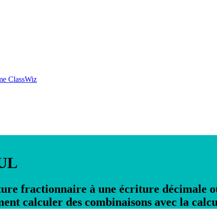
mme ClassWiz
UL
ure fractionnaire à une écriture décimale 
ment calculer des combinaisons avec la ca