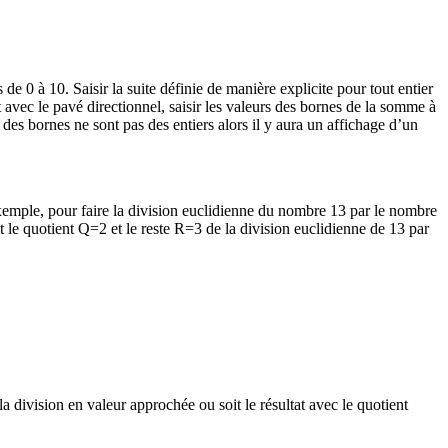
e 0 à 10. Saisir la suite définie de manière explicite pour tout entier
t avec le pavé directionnel, saisir les valeurs des bornes de la somme à
des bornes ne sont pas des entiers alors il y aura un affichage d’un
ple, pour faire la division euclidienne du nombre 13 par le nombre
est le quotient Q=2 et le reste R=3 de la division euclidienne de 13 par
la division en valeur approchée ou soit le résultat avec le quotient