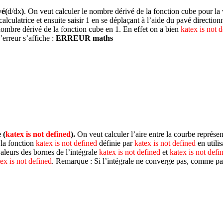
vé(
d/dx
)
. On veut calculer le nombre dérivé de la fonction cube pour la 
calculatrice et ensuite saisir 1 en se déplaçant à l’aide du pavé directi
 nombre dérivé de la fonction cube en 1. En effet on a bien
katex is not 
erreur s’affiche :
ERREUR maths
 (
katex is not defined
)
.
On veut calculer l’aire entre la courbe représen
 la fonction
katex is not defined
définie par
katex is not defined
en utili
 valeurs des bornes de l’intégrale
katex is not defined
et
katex is not defi
ex is not defined
. Remarque : Si l’intégrale ne converge pas, comme par