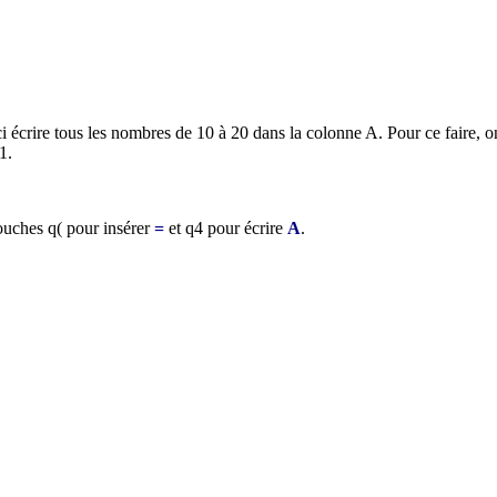
i écrire tous les nombres de 10 à 20 dans la colonne A. Pour ce faire, on
1.
touches
q
(
pour insérer
=
et
q
4
pour écrire
A
.