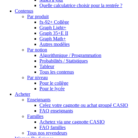
Quelle calculatrice choisir pour la rentrée ?
Contenus
Par produit
fx-92+ Collège
Graph Light+
Graph 35+E II
Graph Math+
Autres modèles
Par notion
Algorithmique / Programmation
Probabilités / Statistiques
Tableur
Tous les contenus
Par niveau
Pour le collège
Pour le lycée
Acheter
Enseignants
Créez votre cagnotte ou achat groupé CASIO
FAQ enseignants
Familles
Achetez via une cagnotte CASIO
FAQ familles
Tous nos revendeurs