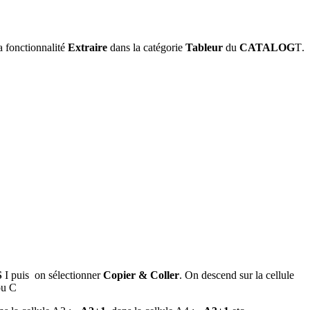
la fonctionnalité
Extraire
dans la catégorie
Tableur
du
CATALOG
T
.
S
I
puis on sélectionner
Copier & Coller
. On descend sur la cellule
ou
C