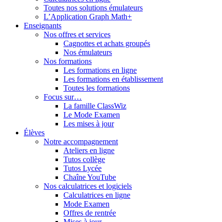
Toutes nos solutions émulateurs
L’Application Graph Math+
Enseignants
Nos offres et services
Cagnottes et achats groupés
Nos émulateurs
Nos formations
Les formations en ligne
Les formations en établissement
Toutes les formations
Focus sur…
La famille ClassWiz
Le Mode Examen
Les mises à jour
Élèves
Notre accompagnement
Ateliers en ligne
Tutos collège
Tutos Lycée
Chaîne YouTube
Nos calculatrices et logiciels
Calculatrices en ligne
Mode Examen
Offres de rentrée
Mises à jour