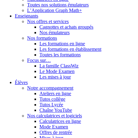
Toutes nos solutions émulateurs
L’Application Graph Math+
Enseignants
Nos offres et services
Cagnottes et achats groupés
Nos émulateurs
Nos formations
Les formations en ligne
Les formations en établissement
Toutes les formations
Focus sur…
La famille ClassWiz
Le Mode Examen
Les mises à jour
Élèves
Notre accompagnement
Ateliers en ligne
Tutos collège
Tutos Lycée
Chaîne YouTube
Nos calculatrices et logiciels
Calculatrices en ligne
Mode Examen
Offres de rentrée
Mises à jour