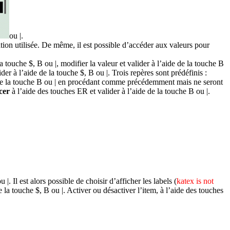
ou
|
.
tion utilisée. De même, il est possible d’accéder aux valeurs pour
 la touche
$
,
B
ou
|
, modifier la valeur et valider à l’aide de la touche
B
ider à l’aide de la touche
$
,
B
ou
|
. Trois repères sont prédéfinis :
de la touche
B
ou
|
en procédant comme précédemment mais ne seront
cer
à l’aide des touches
ER
et valider à l’aide de la touche
B
ou
|
.
ou
|
. Il est alors possible de choisir d’afficher les labels (
katex is not
de la touche
$
,
B
ou
|
. Activer ou désactiver l’item, à l’aide des touches