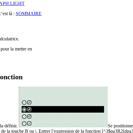
RAPH LIGHT
est là :
SOMMAIRE
lculatrice.
 pour la mettre en
fonction
la définir.
Se positionn
e de la touche
B
ou
|
. Entrer l’expression de la fonction
[^3$pa3R2[dpa