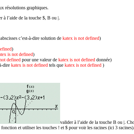
x résolutions graphiques.
er à l’aide de la touche
$
,
B
ou
|
.
abscisses c’est-à-dire solution de
katex is not defined
)
defined
)
tex is not defined
)
 not defined
pour une valeur de
katex is not defined
donnée)
à-dire
katex is not defined
tels que
katex is not defined
)
valider à l’aide de la touche
B
ou
|
. Cho
a fonction et utiliser les touches
!
et
$
pour voir les racines (ici 3 racines)