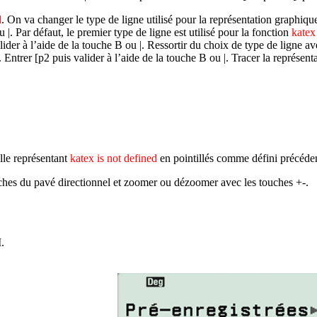
d
. On va changer le type de ligne utilisé pour la représentation graphiqu
u
|
. Par défaut, le premier type de ligne est utilisé pour la fonction
katex
lider à l’aide de la touche
B
ou
|
. Ressortir du choix de type de ligne a
. Entrer
[
p2
puis valider à l’aide de la touche
B
ou
|
. Tracer la représent
elle représentant
katex is not defined
en pointillés comme défini précéd
uches du pavé directionnel et zoomer ou dézoomer avec les touches
+
-
.
I
.