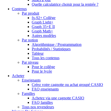
Quelle calculatrice choisir pour la rentrée ?
Contenus
Par produit
fx-92+ Collège
Graph Light+
Graph 35+E II
Graph Math+
Autres modèles
Par notion
Algorithmique / Programmation
Probabilités / Statistiques
Tableur
Tous les contenus
Par niveau
Pour le collège
Pour le lycée
Acheter
Enseignants
Créez votre cagnotte ou achat groupé CASIO
FAQ enseignants
Familles
Achetez via une cagnotte CASIO
FAQ familles
Tous nos revendeurs