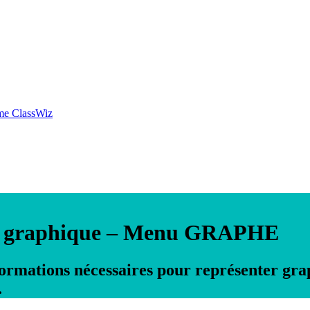
mme ClassWiz
n graphique – Menu GRAPHE
nformations nécessaires pour représenter g
.