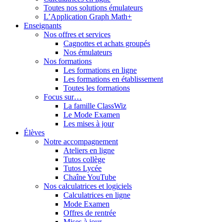
Toutes nos solutions émulateurs
L’Application Graph Math+
Enseignants
Nos offres et services
Cagnottes et achats groupés
Nos émulateurs
Nos formations
Les formations en ligne
Les formations en établissement
Toutes les formations
Focus sur…
La famille ClassWiz
Le Mode Examen
Les mises à jour
Élèves
Notre accompagnement
Ateliers en ligne
Tutos collège
Tutos Lycée
Chaîne YouTube
Nos calculatrices et logiciels
Calculatrices en ligne
Mode Examen
Offres de rentrée
Mises à jour