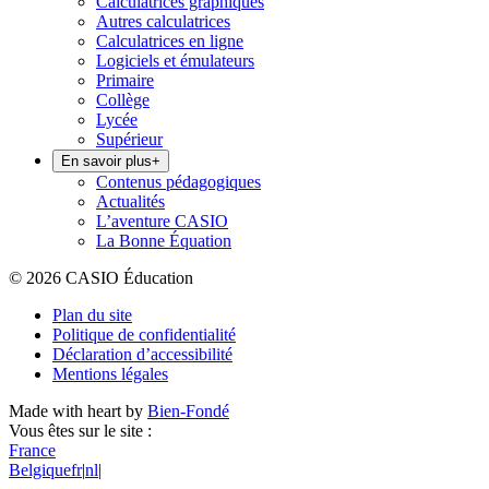
Calculatrices graphiques
Autres calculatrices
Calculatrices en ligne
Logiciels et émulateurs
Primaire
Collège
Lycée
Supérieur
En savoir plus
+
Contenus pédagogiques
Actualités
L’aventure CASIO
La Bonne Équation
© 2026 CASIO Éducation
Plan du site
Politique de confidentialité
Déclaration d’accessibilité
Mentions légales
Made with heart by
Bien-Fondé
Vous êtes sur le site :
France
Belgique
fr
|
nl
|