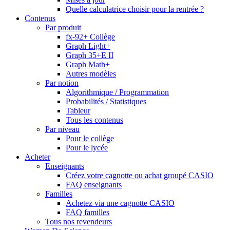
Quelle calculatrice choisir pour la rentrée ?
Contenus
Par produit
fx-92+ Collège
Graph Light+
Graph 35+E II
Graph Math+
Autres modèles
Par notion
Algorithmique / Programmation
Probabilités / Statistiques
Tableur
Tous les contenus
Par niveau
Pour le collège
Pour le lycée
Acheter
Enseignants
Créez votre cagnotte ou achat groupé CASIO
FAQ enseignants
Familles
Achetez via une cagnotte CASIO
FAQ familles
Tous nos revendeurs