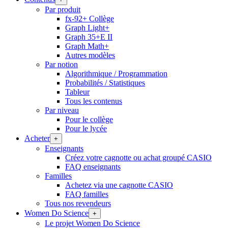
Par produit
fx-92+ Collège
Graph Light+
Graph 35+E II
Graph Math+
Autres modèles
Par notion
Algorithmique / Programmation
Probabilités / Statistiques
Tableur
Tous les contenus
Par niveau
Pour le collège
Pour le lycée
Acheter
+
Enseignants
Créez votre cagnotte ou achat groupé CASIO
FAQ enseignants
Familles
Achetez via une cagnotte CASIO
FAQ familles
Tous nos revendeurs
Women Do Science
+
Le projet Women Do Science