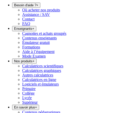
Besoin d'aide ?
+
Où acheter nos produits
Assistance / SAV
Contact
FAQ
Enseignants
+
Cagnottes et achats groupés
Contenus enseignants
Émulateur gratuit
Formations
Aide à l’équipement
Mode Examen
Nos produits
+
Calculatrices scientifiques
Calculatrices graphiques
Autres calculatrices
Calculatrices en ligne
Logiciels et émulateurs
Primaire
Collège
Lycée
Supérieur
En savoir plus
+
Contenus pédagogiques