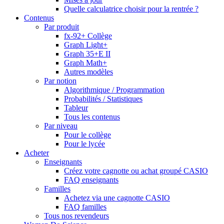
Quelle calculatrice choisir pour la rentrée ?
Contenus
Par produit
fx-92+ Collège
Graph Light+
Graph 35+E II
Graph Math+
Autres modèles
Par notion
Algorithmique / Programmation
Probabilités / Statistiques
Tableur
Tous les contenus
Par niveau
Pour le collège
Pour le lycée
Acheter
Enseignants
Créez votre cagnotte ou achat groupé CASIO
FAQ enseignants
Familles
Achetez via une cagnotte CASIO
FAQ familles
Tous nos revendeurs