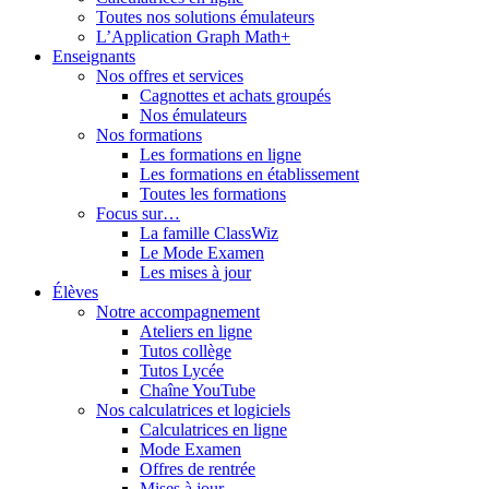
Toutes nos solutions émulateurs
L’Application Graph Math+
Enseignants
Nos offres et services
Cagnottes et achats groupés
Nos émulateurs
Nos formations
Les formations en ligne
Les formations en établissement
Toutes les formations
Focus sur…
La famille ClassWiz
Le Mode Examen
Les mises à jour
Élèves
Notre accompagnement
Ateliers en ligne
Tutos collège
Tutos Lycée
Chaîne YouTube
Nos calculatrices et logiciels
Calculatrices en ligne
Mode Examen
Offres de rentrée
Mises à jour