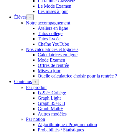
La famille ClassWiz
Le Mode Examen
Les mises à jour
Élèves
+
Notre accompagnement
Ateliers en ligne
Tutos collège
Tutos Lycée
Chaîne YouTube
Nos calculatrices et logiciels
Calculatrices en ligne
Mode Examen
Offres de rentrée
Mises à jour
Quelle calculatrice choisir pour la rentrée ?
Contenus
+
Par produit
fx-92+ Collège
Graph Light+
Graph 35+E II
Graph Math+
Autres modèles
Par notion
Algorithmique / Programmation
Probabilités / Statistiques