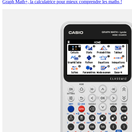
Graph Math+, la calculatrice pour mieux comprendre les maths !