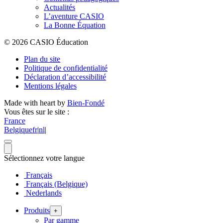
Actualités
L’aventure CASIO
La Bonne Équation
© 2026 CASIO Éducation
Plan du site
Politique de confidentialité
Déclaration d’accessibilité
Mentions légales
Made with heart by
Bien-Fondé
Vous êtes sur le site :
France
Belgique
fr
|
nl
|
Sélectionnez votre langue
Français
Français (Belgique)
Nederlands
Produits
+
Par gamme