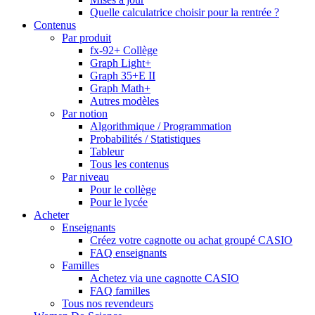
Quelle calculatrice choisir pour la rentrée ?
Contenus
Par produit
fx-92+ Collège
Graph Light+
Graph 35+E II
Graph Math+
Autres modèles
Par notion
Algorithmique / Programmation
Probabilités / Statistiques
Tableur
Tous les contenus
Par niveau
Pour le collège
Pour le lycée
Acheter
Enseignants
Créez votre cagnotte ou achat groupé CASIO
FAQ enseignants
Familles
Achetez via une cagnotte CASIO
FAQ familles
Tous nos revendeurs