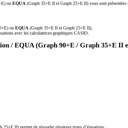
+E) ou
EQUA
(Graph 35+E II et Graph 25+E II) vous sont présentées i
0+E) ou
EQUA
(Graph 35+E II et Graph 25+E II),
quations avec les calculatrices graphiques CASIO.
tion / EQUA (Graph 90+E / Graph 35+E II e
 25+E II) permet de résoudre plusieurs types d’équations :