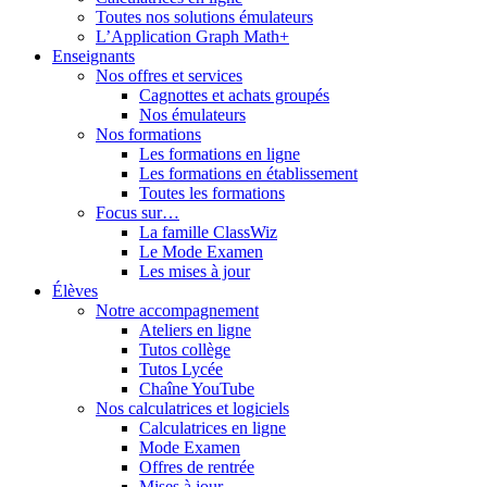
Toutes nos solutions émulateurs
L’Application Graph Math+
Enseignants
Nos offres et services
Cagnottes et achats groupés
Nos émulateurs
Nos formations
Les formations en ligne
Les formations en établissement
Toutes les formations
Focus sur…
La famille ClassWiz
Le Mode Examen
Les mises à jour
Élèves
Notre accompagnement
Ateliers en ligne
Tutos collège
Tutos Lycée
Chaîne YouTube
Nos calculatrices et logiciels
Calculatrices en ligne
Mode Examen
Offres de rentrée
Mises à jour