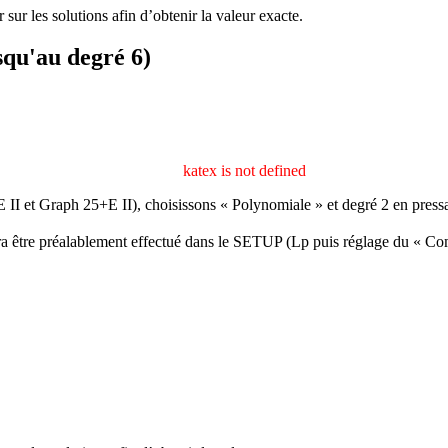
sur les solutions afin d’obtenir la valeur exacte.
squ'au degré 6)
katex is not defined
II et Graph 25+E II), choisissons « Polynomiale » et degré 2 en pres
ra être préalablement effectué dans le SETUP (
L
p
puis réglage du « C