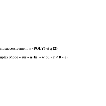
sant successivement
w
{POLY}
et
q
{2}
.
omplex Mode » sur «
a+bi
»
w
ou «
r < θ
»
e
).