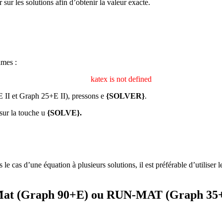
sur les solutions afin d’obtenir la valeur exacte.
hmes :
katex is not defined
II et Graph 25+E II), pressons
e
{SOLVER}
.
 sur la touche
u
{SOLVE}.
le cas d’une équation à plusieurs solutions, il est préférable d’utiliser
e-Mat (Graph 90+E) ou RUN-MAT (Graph 35+