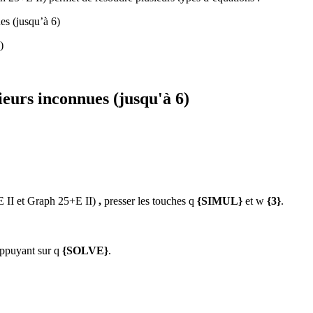
es (jusqu’à 6)
)
ieurs inconnues (jusqu'à 6)
 II et Graph 25+E II)
,
presser les touches
q
{SIMUL}
et
w
{3}
.
appuyant sur
q
{SOLVE}
.