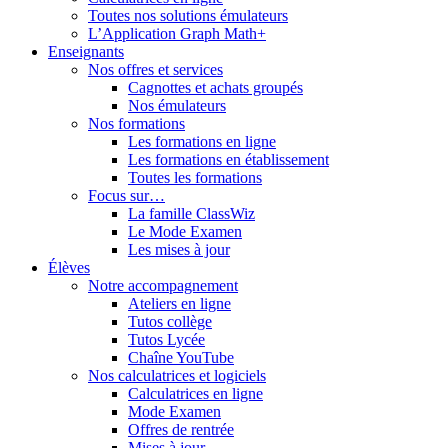
Toutes nos solutions émulateurs
L’Application Graph Math+
Enseignants
Nos offres et services
Cagnottes et achats groupés
Nos émulateurs
Nos formations
Les formations en ligne
Les formations en établissement
Toutes les formations
Focus sur…
La famille ClassWiz
Le Mode Examen
Les mises à jour
Élèves
Notre accompagnement
Ateliers en ligne
Tutos collège
Tutos Lycée
Chaîne YouTube
Nos calculatrices et logiciels
Calculatrices en ligne
Mode Examen
Offres de rentrée
Mises à jour