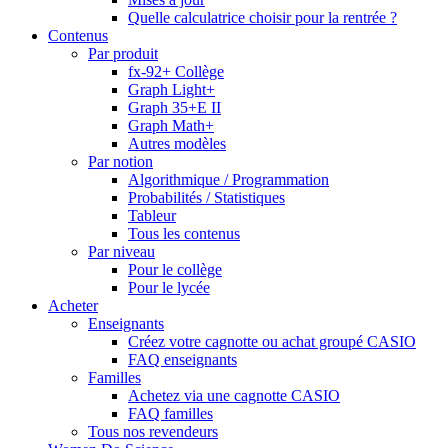
Quelle calculatrice choisir pour la rentrée ?
Contenus
Par produit
fx-92+ Collège
Graph Light+
Graph 35+E II
Graph Math+
Autres modèles
Par notion
Algorithmique / Programmation
Probabilités / Statistiques
Tableur
Tous les contenus
Par niveau
Pour le collège
Pour le lycée
Acheter
Enseignants
Créez votre cagnotte ou achat groupé CASIO
FAQ enseignants
Familles
Achetez via une cagnotte CASIO
FAQ familles
Tous nos revendeurs