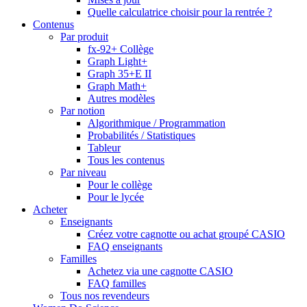
Quelle calculatrice choisir pour la rentrée ?
Contenus
Par produit
fx-92+ Collège
Graph Light+
Graph 35+E II
Graph Math+
Autres modèles
Par notion
Algorithmique / Programmation
Probabilités / Statistiques
Tableur
Tous les contenus
Par niveau
Pour le collège
Pour le lycée
Acheter
Enseignants
Créez votre cagnotte ou achat groupé CASIO
FAQ enseignants
Familles
Achetez via une cagnotte CASIO
FAQ familles
Tous nos revendeurs