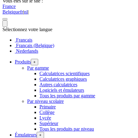
Vous êtes sur le site :
France
Belgique
fr
|
nl
|
Sélectionnez votre langue
Français
Français (Belgique)
Nederlands
Produits
+
Par gamme
Calculatrices scientifiques
Calculatrices graphiques
Autres calculatrices
Logiciels et émulateurs
Tous les produits par gamme
Par niveau scolaire
Primaire
Collège
Lycée
Supérieur
Tous les produits par niveau
Émulateurs
+