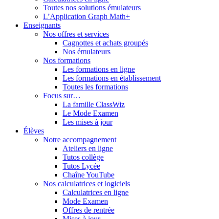
Toutes nos solutions émulateurs
L’Application Graph Math+
Enseignants
Nos offres et services
Cagnottes et achats groupés
Nos émulateurs
Nos formations
Les formations en ligne
Les formations en établissement
Toutes les formations
Focus sur…
La famille ClassWiz
Le Mode Examen
Les mises à jour
Élèves
Notre accompagnement
Ateliers en ligne
Tutos collège
Tutos Lycée
Chaîne YouTube
Nos calculatrices et logiciels
Calculatrices en ligne
Mode Examen
Offres de rentrée
Mises à jour