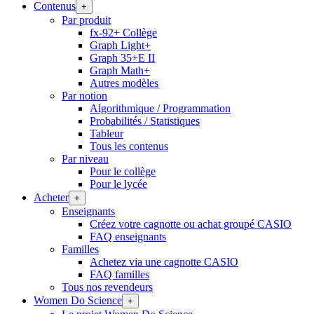
Contenus
+
Par produit
fx-92+ Collège
Graph Light+
Graph 35+E II
Graph Math+
Autres modèles
Par notion
Algorithmique / Programmation
Probabilités / Statistiques
Tableur
Tous les contenus
Par niveau
Pour le collège
Pour le lycée
Acheter
+
Enseignants
Créez votre cagnotte ou achat groupé CASIO
FAQ enseignants
Familles
Achetez via une cagnotte CASIO
FAQ familles
Tous nos revendeurs
Women Do Science
+