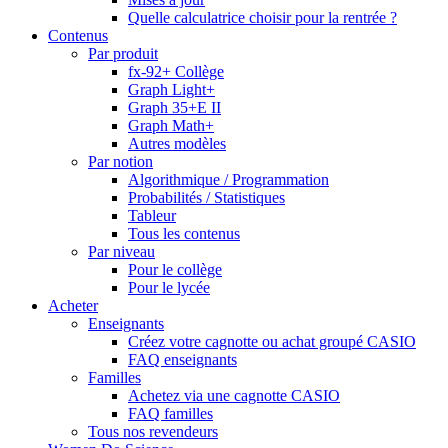
Quelle calculatrice choisir pour la rentrée ?
Contenus
Par produit
fx-92+ Collège
Graph Light+
Graph 35+E II
Graph Math+
Autres modèles
Par notion
Algorithmique / Programmation
Probabilités / Statistiques
Tableur
Tous les contenus
Par niveau
Pour le collège
Pour le lycée
Acheter
Enseignants
Créez votre cagnotte ou achat groupé CASIO
FAQ enseignants
Familles
Achetez via une cagnotte CASIO
FAQ familles
Tous nos revendeurs