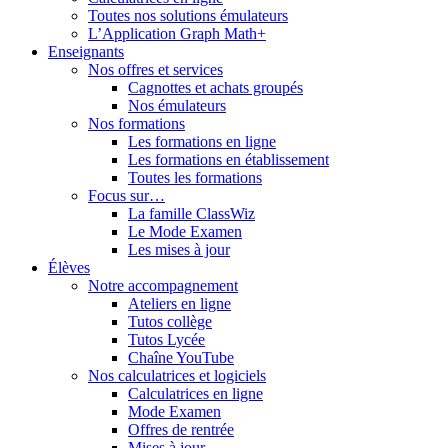
Toutes nos solutions émulateurs
L’Application Graph Math+
Enseignants
Nos offres et services
Cagnottes et achats groupés
Nos émulateurs
Nos formations
Les formations en ligne
Les formations en établissement
Toutes les formations
Focus sur…
La famille ClassWiz
Le Mode Examen
Les mises à jour
Élèves
Notre accompagnement
Ateliers en ligne
Tutos collège
Tutos Lycée
Chaîne YouTube
Nos calculatrices et logiciels
Calculatrices en ligne
Mode Examen
Offres de rentrée
Mises à jour