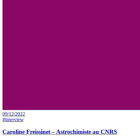
09/12/2022
#Interview
Caroline Freissinet – Astrochimiste au CNRS