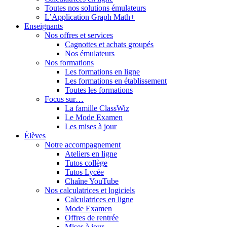
Toutes nos solutions émulateurs
L’Application Graph Math+
Enseignants
Nos offres et services
Cagnottes et achats groupés
Nos émulateurs
Nos formations
Les formations en ligne
Les formations en établissement
Toutes les formations
Focus sur…
La famille ClassWiz
Le Mode Examen
Les mises à jour
Élèves
Notre accompagnement
Ateliers en ligne
Tutos collège
Tutos Lycée
Chaîne YouTube
Nos calculatrices et logiciels
Calculatrices en ligne
Mode Examen
Offres de rentrée
Mises à jour