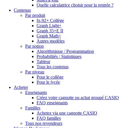
Quelle calculatrice choisir pour la rentrée ?
Contenus
Par produit
fx-92+ Collège
Graph Light+
Graph 35+E II
Graph Math+
Autres modèles
Par notion
Algorithmique / Programmation
Probabilités / Statistiques
Tableur
Tous les contenus
Par niveau
Pour le collège
Pour le lycée
Acheter
Enseignants
Créez votre cagnotte ou achat groupé CASIO
FAQ enseignants
Familles
Achetez via une cagnotte CASIO
FAQ familles
Tous nos revendeurs