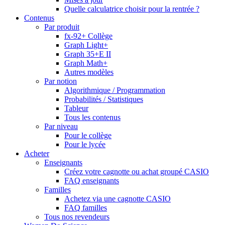
Quelle calculatrice choisir pour la rentrée ?
Contenus
Par produit
fx-92+ Collège
Graph Light+
Graph 35+E II
Graph Math+
Autres modèles
Par notion
Algorithmique / Programmation
Probabilités / Statistiques
Tableur
Tous les contenus
Par niveau
Pour le collège
Pour le lycée
Acheter
Enseignants
Créez votre cagnotte ou achat groupé CASIO
FAQ enseignants
Familles
Achetez via une cagnotte CASIO
FAQ familles
Tous nos revendeurs