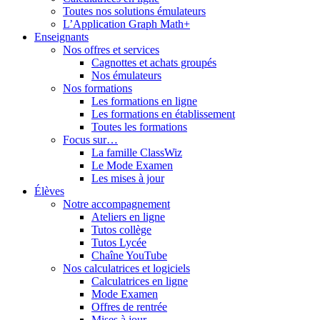
Toutes nos solutions émulateurs
L’Application Graph Math+
Enseignants
Nos offres et services
Cagnottes et achats groupés
Nos émulateurs
Nos formations
Les formations en ligne
Les formations en établissement
Toutes les formations
Focus sur…
La famille ClassWiz
Le Mode Examen
Les mises à jour
Élèves
Notre accompagnement
Ateliers en ligne
Tutos collège
Tutos Lycée
Chaîne YouTube
Nos calculatrices et logiciels
Calculatrices en ligne
Mode Examen
Offres de rentrée
Mises à jour